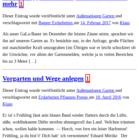
mehr
1
Dieser Eintrag wurde veröffentlicht unter
Außenanlagen
Garten
und
verschlagwortet mit
Bagger
Erdarbeiten
am
14. Februar 2017
von
Klaus
Als unser GaLa-Bauer im Dezember die letzten Zäune setzte, sprachen wir
ihn auf unseren Garten an. Er bestärkte uns, in der Anfrage, große Flächen
mit maschineller Kraft umzugraben (im Übrigen war er leicht schockiert ob
der Unwüchse, vor allem der Gartenmelden, welche ja in vielen Bereichen
bis zu 3 Meter […]
Vorgarten und Wege anlegen
1
Dieser Eintrag wurde veröffentlicht unter
Außenanlagen
Garten
und
verschlagwortet mit
Erdarbeiten
Pflanzen
Poesie
am
18. April 2016
von
Klaus
Er ist´s Frühling lässt sein blaues Band wieder flattern durch die Lüfte,
süße, wohlbekannte Düfte streifen ahnungsvoll das Land. Veilchen träumen
schon, wollen balde kommen. — Horch, von fern ein leiser Harfenton!
Frühling, ja du bist’s! Dich hab‘ ich vernommen! Eduard Mörike Der