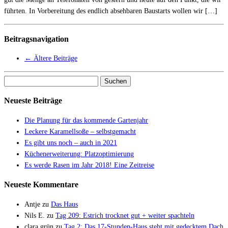
führten. In Vorbereitung des endlich absehbaren Baustarts wollen wir […]
Beitragsnavigation
←
Ältere Beiträge
Suchen
nach:
Neueste Beiträge
Die Planung für das kommende Gartenjahr
Leckere Karamellsoße – selbstgemacht
Es gibt uns noch – auch in 2021
Küchenerweiterung: Platzoptimierung
Es werde Rasen im Jahr 2018! Eine Zeitreise
Neueste Kommentare
Antje
zu
Das Haus
Nils E.
zu
Tag 209: Estrich trocknet gut + weiter spachteln
clara grün
zu
Tag 2: Das 17-Stunden-Haus steht mit gedecktem Dach