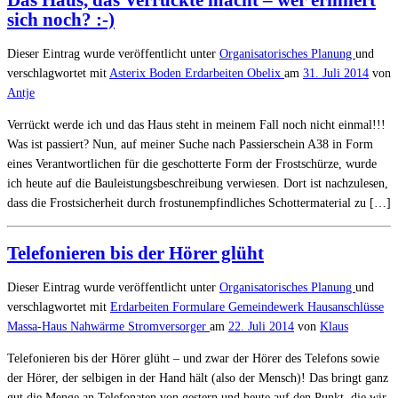
Das Haus, das Verrückte macht – wer erinnert
sich noch? :-)
Dieser Eintrag wurde veröffentlicht unter
Organisatorisches
Planung
und
verschlagwortet mit
Asterix
Boden
Erdarbeiten
Obelix
am
31. Juli 2014
von
Antje
Verrückt werde ich und das Haus steht in meinem Fall noch nicht einmal!!!
Was ist passiert? Nun, auf meiner Suche nach Passierschein A38 in Form
eines Verantwortlichen für die geschotterte Form der Frostschürze, wurde
ich heute auf die Bauleistungsbeschreibung verwiesen. Dort ist nachzulesen,
dass die Frostsicherheit durch frostunempfindliches Schottermaterial zu […]
Telefonieren bis der Hörer glüht
Dieser Eintrag wurde veröffentlicht unter
Organisatorisches
Planung
und
verschlagwortet mit
Erdarbeiten
Formulare
Gemeindewerk
Hausanschlüsse
Massa-Haus
Nahwärme
Stromversorger
am
22. Juli 2014
von
Klaus
Telefonieren bis der Hörer glüht – und zwar der Hörer des Telefons sowie
der Hörer, der selbigen in der Hand hält (also der Mensch)! Das bringt ganz
gut die Menge an Telefonaten von gestern und heute auf den Punkt, die wir