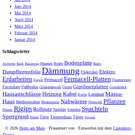
Juni 2014
Mai 2014
April 2014
März 2014
Februar 2014
Januar 2014
Schlagwörter
Bodenplatte
Bitumen
Boden
Architekt
Bank
Bauantrag
Bäder
Dämmung
Dampfbremsfolie
Elektro
Elektriker
Fermacell-Platten
Erdarbeiten
Fermacell
Finanzierung
Estrich
Gipsfaserplatten
Formulare
Fußboden
Gemeindewerk
Gerüst
Grundstück
Hausanschlüsse
Massa-
Heizung
Kabel
Laminat
Küche
Haus
Nahwärme
Pflanzen
Mediengraben
Meilensteine
Netzwerk
Rigips
Spachteln
Rollputz
Sanitär
Schleifen
Pflaster
Sperrgrund
Tiere
Treppenhaus
Türen
Strom
Verputz
·
© 2026
Heim am Main
·
Präsentiert von
·
Entworfen mit dem
Customizr-
Theme
·