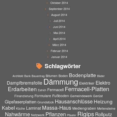
Oktober 2014
September 2014
August 2014
Juli 2014
Juni 2014
Mai 2014
April 2014
März 2014
Februar 2014
Januar 2014
Schlagwörter
Bodenplatte
Bitumen
Boden
Architekt
Bank
Bauantrag
Bäder
Dämmung
Elektro
Dampfbremsfolie
Elektriker
Fermacell-Platten
Erdarbeiten
Fermacell
Estrich
Formulare
Fußboden
Finanzierung
Gemeindewerk
Gerüst
Hausanschlüsse
Heizung
Gipsfaserplatten
Grundstück
Massa-Haus
Kabel
Laminat
Mediengraben
Küche
Meilensteine
Rigips
Pflanzen
Nahwärme
Rollputz
Netzwerk
Pflaster