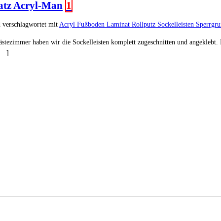
atz Acryl-Man
1
 verschlagwortet mit
Acryl
Fußboden
Laminat
Rollputz
Sockelleisten
Sperrgr
ästezimmer haben wir die Sockelleisten komplett zugeschnitten und angeklebt. 
 […]