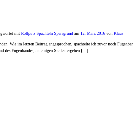
agwortet mit
Rollputz
Spachteln
Sperrgrund
am
12. März 2016
von
Klaus
en. Wie im letzten Beitrag angesprochen, spachtelte ich zuvor noch Fugenban
 Rand des Fugenbandes, an einigen Stellen ergeben […]