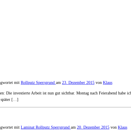
agwortet mit
Rollputz
Sperrgrund
am
23. Dezember 2015
von
Klaus
: Die investierte Arbeit ist nun gut sichtbar. Montag nach Feierabend habe ic
d später […]
agwortet mit
Laminat
Rollputz
Sperrgrund
am
20. Dezember 2015
von
Klaus