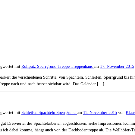
agwortet mit
Rollputz
Sperrgrund
Treppe
Treppenhaus
am
17. November 2015
barkeit die verschiedenen Schritte, von Spachteln, Schleifen, Sperrgrund bis 
Treppe nach und nach besser sichtbar wird. Das Geländer […]
agwortet mit
Schleifen
Spachteln
Sperrgrund
am
11. November 2015
von
Klau
t Dreiviertel der Spachtelarbeiten abgeschlossen, siehe Impressionen. Komme
enau ich dabei komme, hängt auch von der Dachbodentreppe ab. Die Wellhöfer-