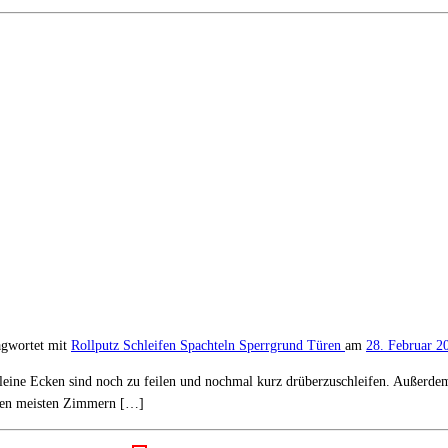
agwortet mit
Rollputz
Schleifen
Spachteln
Sperrgrund
Türen
am
28. Februar 2
ar kleine Ecken sind noch zu feilen und nochmal kurz drüberzuschleifen. Außer
n den meisten Zimmern […]