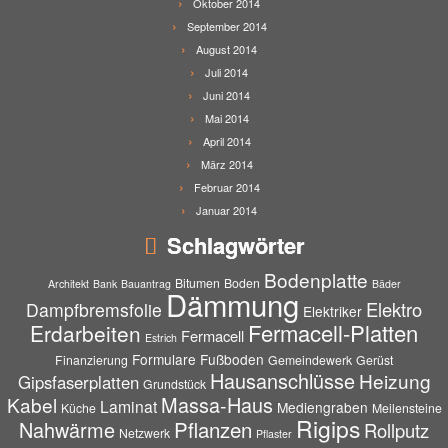
Oktober 2014
September 2014
August 2014
Juli 2014
Juni 2014
Mai 2014
April 2014
März 2014
Februar 2014
Januar 2014
Schlagwörter
Bodenplatte
Bitumen
Boden
Architekt
Bank
Bauantrag
Bäder
Dämmung
Elektro
Dampfbremsfolie
Elektriker
Fermacell-Platten
Erdarbeiten
Fermacell
Estrich
Formulare
Fußboden
Finanzierung
Gemeindewerk
Gerüst
Hausanschlüsse
Heizung
Gipsfaserplatten
Grundstück
Massa-Haus
Kabel
Laminat
Mediengraben
Küche
Meilensteine
Rigips
Pflanzen
Nahwärme
Rollputz
Netzwerk
Pflaster