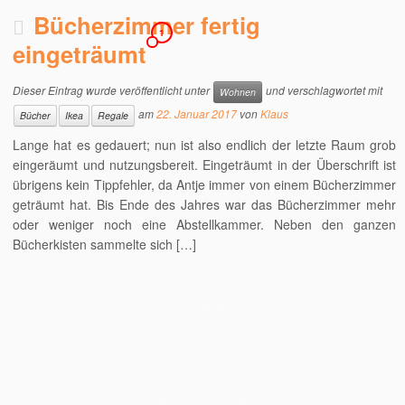
Bücherzimmer fertig
1
eingeträumt
Dieser Eintrag wurde veröffentlicht unter
und verschlagwortet mit
Wohnen
am
22. Januar 2017
von
Klaus
Bücher
Ikea
Regale
Lange hat es gedauert; nun ist also endlich der letzte Raum grob
eingeräumt und nutzungsbereit. Eingeträumt in der Überschrift ist
übrigens kein Tippfehler, da Antje immer von einem Bücherzimmer
geträumt hat. Bis Ende des Jahres war das Bücherzimmer mehr
oder weniger noch eine Abstellkammer. Neben den ganzen
Bücherkisten sammelte sich […]