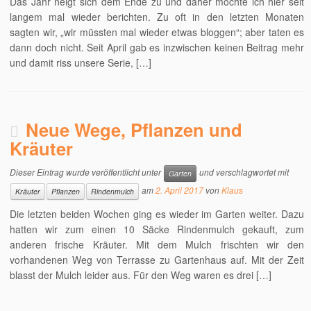
Das Jahr neigt sich dem Ende zu und daher möchte ich hier seit
langem mal wieder berichten. Zu oft in den letzten Monaten
sagten wir, „wir müssten mal wieder etwas bloggen“; aber taten es
dann doch nicht. Seit April gab es inzwischen keinen Beitrag mehr
und damit riss unsere Serie, […]
Neue Wege, Pflanzen und
Kräuter
Dieser Eintrag wurde veröffentlicht unter
und verschlagwortet mit
Garten
am
2. April 2017
von
Klaus
Kräuter
Pflanzen
Rindenmulch
Die letzten beiden Wochen ging es wieder im Garten weiter. Dazu
hatten wir zum einen 10 Säcke Rindenmulch gekauft, zum
anderen frische Kräuter. Mit dem Mulch frischten wir den
vorhandenen Weg von Terrasse zu Gartenhaus auf. Mit der Zeit
blasst der Mulch leider aus. Für den Weg waren es drei […]