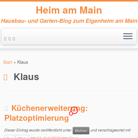
Heim am Main
Hausbau- und Garten-Blog zum Eigenheim am Main
Zum
Inhalt
Start
»
Klaus
springen
Klaus
Küchenerweiterung:
2
Platzoptimierung
Dieser Eintrag wurde veröffentlicht unter
und verschlagwortet mit
Wohnen
am
24. April 2019
von
Klaus