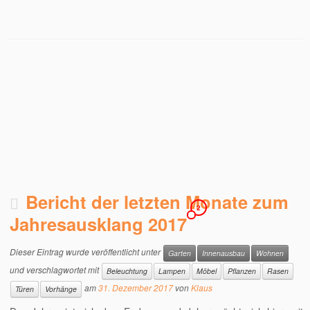
Bericht der letzten Monate zum
2
Jahresausklang 2017
Dieser Eintrag wurde veröffentlicht unter
Garten
Innenausbau
Wohnen
und verschlagwortet mit
Beleuchtung
Lampen
Möbel
Pflanzen
Rasen
am
31. Dezember 2017
von
Klaus
Türen
Vorhänge