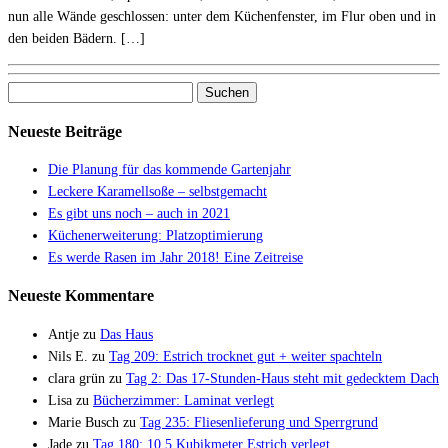
nun alle Wände geschlossen: unter dem Küchenfenster, im Flur oben und in
den beiden Bädern. […]
Suchen
nach:
Neueste Beiträge
Die Planung für das kommende Gartenjahr
Leckere Karamellsoße – selbstgemacht
Es gibt uns noch – auch in 2021
Küchenerweiterung: Platzoptimierung
Es werde Rasen im Jahr 2018! Eine Zeitreise
Neueste Kommentare
Antje
zu
Das Haus
Nils E.
zu
Tag 209: Estrich trocknet gut + weiter spachteln
clara grün
zu
Tag 2: Das 17-Stunden-Haus steht mit gedecktem Dach
Lisa
zu
Bücherzimmer: Laminat verlegt
Marie Busch
zu
Tag 235: Fliesenlieferung und Sperrgrund
Jade
zu
Tag 180: 10,5 Kubikmeter Estrich verlegt