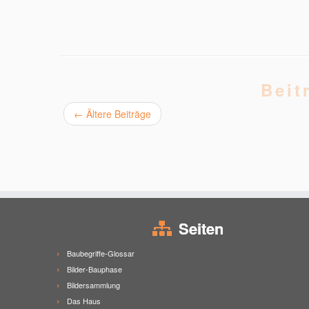
Beit
←
Ältere Beiträge
Seiten
Baubegriffe-Glossar
Bilder-Bauphase
Bildersammlung
Das Haus