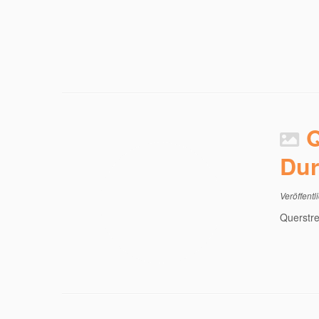
Q
Dur
Veröffentl
Querstr