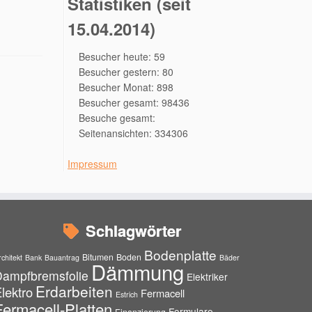
Statistiken (seit
15.04.2014)
Besucher heute: 59
Besucher gestern: 80
Besucher Monat: 898
Besucher gesamt: 98436
Besuche gesamt:
Seitenansichten: 334306
Impressum
Schlagwörter
Bodenplatte
Bitumen
Boden
rchitekt
Bank
Bauantrag
Bäder
Dämmung
Dampfbremsfolie
Elektriker
Erdarbeiten
lektro
Fermacell
Estrich
Fermacell-Platten
Formulare
Finanzierung