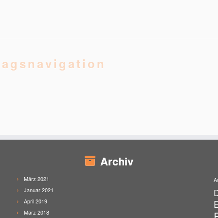
ragsnavigation
Archiv
März 2021
A
Januar 2021
April 2019
E
März 2018