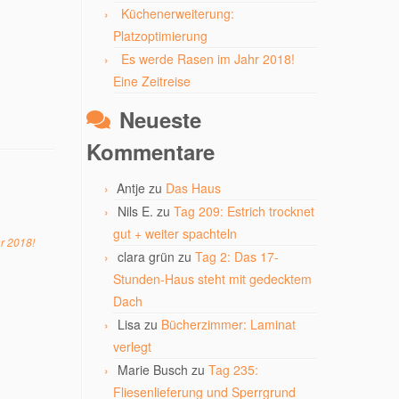
Küchenerweiterung:
Platzoptimierung
Es werde Rasen im Jahr 2018!
Eine Zeitreise
Neueste
Kommentare
Antje
zu
Das Haus
Nils E.
zu
Tag 209: Estrich trocknet
gut + weiter spachteln
r 2018!
clara grün
zu
Tag 2: Das 17-
Stunden-Haus steht mit gedecktem
Dach
Lisa
zu
Bücherzimmer: Laminat
verlegt
Marie Busch
zu
Tag 235:
Fliesenlieferung und Sperrgrund