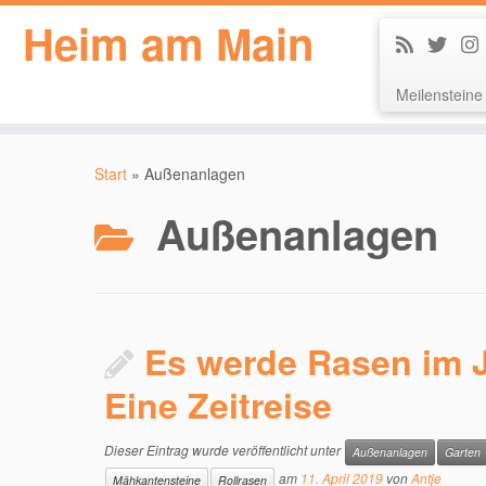
Heim am Main
Meilensteine
Zum
Inhalt
Start
»
Außenanlagen
springen
Außenanlagen
Es werde Rasen im J
Eine Zeitreise
Dieser Eintrag wurde veröffentlicht unter
Außenanlagen
Garten
am
11. April 2019
von
Antje
Mähkantensteine
Rollrasen