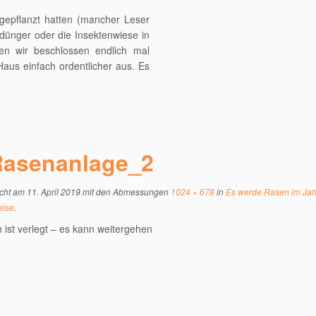
gepflanzt hatten (mancher Leser
ndünger oder die Insektenwiese in
ben wir beschlossen endlich mal
aus einfach ordentlicher aus. Es
Rasenanlage_2
icht am
11. April 2019
mit den Abmessungen
1024 × 678
in
Es werde Rasen im Jah
eise
.
 ist verlegt – es kann weitergehen