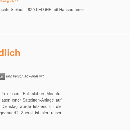
sklang 2017
.
uchte Steinel L 820 LED iHF mit Hausnummer
dlich
und verschlagwortet mit
se
n in diesem Fall sieben Monate.
lation einer Satteliten-Anlage auf
Dienstag wurde letztendlich die
dauert? Zuerst ist hier unser