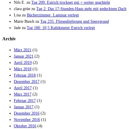
Nils E.
zu
Tag 209: Estrich trocknet gut + weiter spachteln
clara grün
zu
Tag 2: Das 17-Stunden-Haus steht mit gedecktem Dach
Lisa
zu
Bücherzimmer: Laminat verlegt
Marie Busch
zu
Tag 235: Fliesenlieferung und Sperrgrund
Jade
zu
Tag 180: 10,5 Kubikmeter Estrich verlegt
Archiv
März 2021
(1)
Januar 2021
(2)
April 2019
(2)
März 2018
(1)
Februar 2018
(1)
Dezember 2017
(1)
April 2017
(1)
März 2017
(2)
Februar 2017
(1)
Januar 2017
(1)
Dezember 2016
(2)
November 2016
(1)
Oktober 2016
(4)