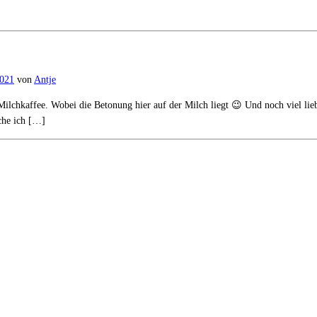
2021
von
Antje
lchkaffee. Wobei die Betonung hier auf der Milch liegt 😉 Und noch viel lieb
che ich […]