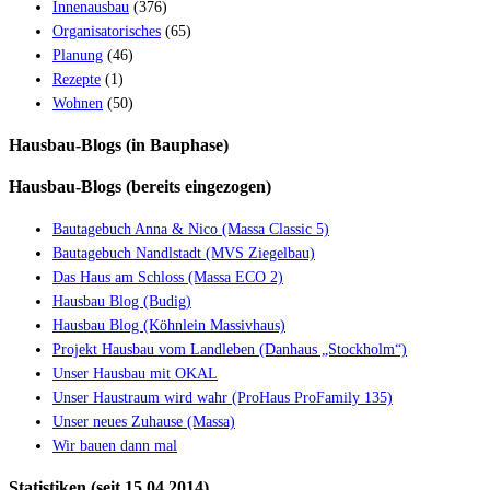
Innenausbau
(376)
Organisatorisches
(65)
Planung
(46)
Rezepte
(1)
Wohnen
(50)
Hausbau-Blogs (in Bauphase)
Hausbau-Blogs (bereits eingezogen)
Bautagebuch Anna & Nico (Massa Classic 5)
Bautagebuch Nandlstadt (MVS Ziegelbau)
Das Haus am Schloss (Massa ECO 2)
Hausbau Blog (Budig)
Hausbau Blog (Köhnlein Massivhaus)
Projekt Hausbau vom Landleben (Danhaus „Stockholm“)
Unser Hausbau mit OKAL
Unser Haustraum wird wahr (ProHaus ProFamily 135)
Unser neues Zuhause (Massa)
Wir bauen dann mal
Statistiken (seit 15.04.2014)