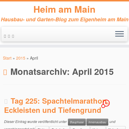
Heim am Main
Hausbau- und Garten-Blog zum Eigenheim am Main
Zum
Inhalt
Start
»
2015
»
April
springen
Monatsarchiv:
April 2015
Tag 225: Spachtelmarathon,
6
Eckleisten und Tiefengrund
Dieser Eintrag wurde veröffentlicht unter
und
Bauphase
Innenausbau
verschlagwortet mit