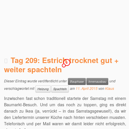
Tag 209: Estrich trocknet gut +
2
weiter spachteln
Dieser Eintrag wurde veröffentlicht unter
und
Bauphase
Innenausbau
verschlagwortet mit
am
11. April 2015
von
Klaus
Heizung
Spachteln
Inzwischen fast schon traditionell startete der Samstag mit einem
Baumarkt-Besuch. Und um das noch zu toppen, ging es direkt
danach zu Ikea (ja, verrückt – in das Samstagsgewusel!), da wir
den Liefertermin unserer Küche nach hinten verschieben mussten.
Telefonisch und per Mail waren wir damit leider nicht erfolgreich,