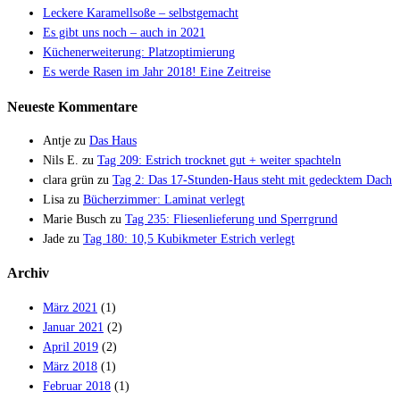
Leckere Karamellsoße – selbstgemacht
Es gibt uns noch – auch in 2021
Küchenerweiterung: Platzoptimierung
Es werde Rasen im Jahr 2018! Eine Zeitreise
Neueste Kommentare
Antje
zu
Das Haus
Nils E.
zu
Tag 209: Estrich trocknet gut + weiter spachteln
clara grün
zu
Tag 2: Das 17-Stunden-Haus steht mit gedecktem Dach
Lisa
zu
Bücherzimmer: Laminat verlegt
Marie Busch
zu
Tag 235: Fliesenlieferung und Sperrgrund
Jade
zu
Tag 180: 10,5 Kubikmeter Estrich verlegt
Archiv
März 2021
(1)
Januar 2021
(2)
April 2019
(2)
März 2018
(1)
Februar 2018
(1)