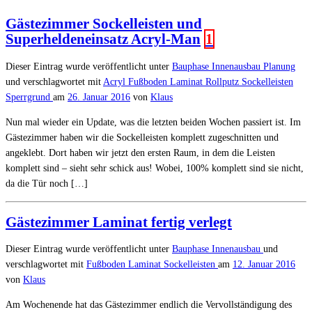
Gästezimmer Sockelleisten und
Superheldeneinsatz Acryl-Man
1
Dieser Eintrag wurde veröffentlicht unter
Bauphase
Innenausbau
Planung
und verschlagwortet mit
Acryl
Fußboden
Laminat
Rollputz
Sockelleisten
Sperrgrund
am
26. Januar 2016
von
Klaus
Nun mal wieder ein Update, was die letzten beiden Wochen passiert ist. Im
Gästezimmer haben wir die Sockelleisten komplett zugeschnitten und
angeklebt. Dort haben wir jetzt den ersten Raum, in dem die Leisten
komplett sind – sieht sehr schick aus! Wobei, 100% komplett sind sie nicht,
da die Tür noch […]
Gästezimmer Laminat fertig verlegt
Dieser Eintrag wurde veröffentlicht unter
Bauphase
Innenausbau
und
verschlagwortet mit
Fußboden
Laminat
Sockelleisten
am
12. Januar 2016
von
Klaus
Am Wochenende hat das Gästezimmer endlich die Vervollständigung des