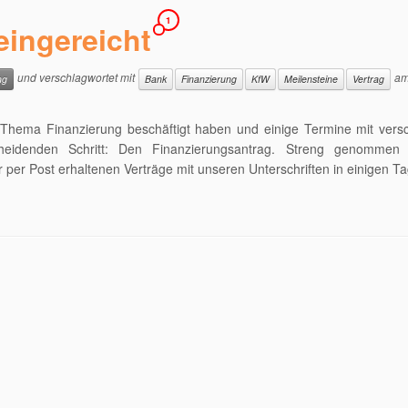
1
eingereicht
und verschlagwortet mit
a
ng
Bank
Finanzierung
KfW
Meilensteine
Vertrag
 Thema Finanzierung beschäftigt haben und einige Termine mit vers
heidenden Schritt: Den Finanzierungsantrag. Streng genommen 
per Post erhaltenen Verträge mit unseren Unterschriften in einigen T