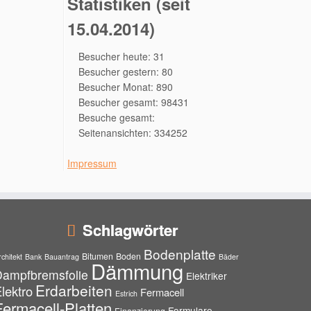
Statistiken (seit
15.04.2014)
Besucher heute: 31
Besucher gestern: 80
Besucher Monat: 890
Besucher gesamt: 98431
Besuche gesamt:
Seitenansichten: 334252
Impressum
Schlagwörter
Bodenplatte
Bitumen
Boden
rchitekt
Bank
Bauantrag
Bäder
Dämmung
Dampfbremsfolie
Elektriker
Erdarbeiten
lektro
Fermacell
Estrich
Fermacell-Platten
Formulare
Finanzierung