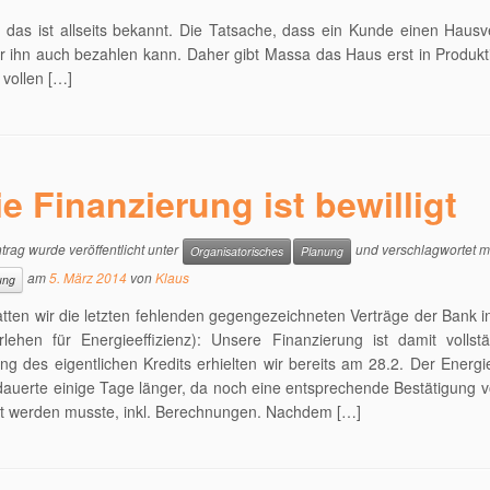
 das ist allseits bekannt. Die Tatsache, dass ein Kunde einen Hausv
er ihn auch bezahlen kann. Daher gibt Massa das Haus erst in Produk
vollen […]
ie Finanzierung ist bewilligt
trag wurde veröffentlicht unter
und verschlagwortet m
Organisatorisches
Planung
am
5. März 2014
von
Klaus
ung
tten wir die letzten fehlenden gegengezeichneten Verträge der Bank i
lehen für Energieeffizienz): Unsere Finanzierung ist damit vollstä
ung des eigentlichen Kredits erhielten wir bereits am 28.2. Der Energie
dauerte einige Tage länger, da noch eine entsprechende Bestätigung
t werden musste, inkl. Berechnungen. Nachdem […]