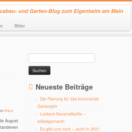
usbau- und Garten-Blog zum Eigenheim am Main
ie
Bilder
Suchen
nach:
Neueste Beiträge
Die Planung für das kommende
Gartenjahr
on
Klaus
Leckere Karamellsoße –
nde August
selbstgemacht
tstandenen
Es gibt uns noch – auch in 2021