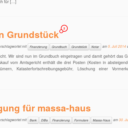
h für […]
2
in Grundstück
rschlagwortet mit
am
5. Juli 2014
Finanzierung
Grundbuch
Grundstück
Notar
icht. Wir sind nun im Grundbuch eingetragen und damit gehört das G
kauf vom Amtsgericht enthält die drei Posten (Kosten in absteigend
ümern, Katasterfortschreibungsgebühr, Löschung einer Vormer
gung für massa-haus
rschlagwortet mit
am
30. J
Bank
DiBa
Finanzierung
Formulare
Massa-Haus