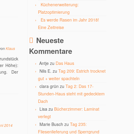
Küchenerweiterung:
Platzoptimierung
Es werde Rasen im Jahr 2018!
Eine Zeitreise
Neueste
Kommentare
von
Klaus
rundstück
Antje
zu
Das Haus
er Höhe):
Nils E.
zu
Tag 209: Estrich trocknet
kung. Der
gut + weiter spachteln
clara grün
zu
Tag 2: Das 17-
Stunden-Haus steht mit gedecktem
Dach
Lisa
zu
Bücherzimmer: Laminat
verlegt
Marie Busch
zu
Tag 235:
uni 2014
Fliesenlieferung und Sperrgrund