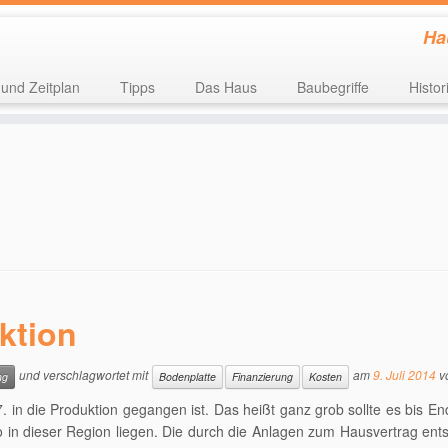
Ha
 und Zeitplan
Tipps
Das Haus
Baubegriffe
Histor
ktion
und verschlagwortet mit
am
9. Juli 2014
v
ng
Bodenplatte
Finanzierung
Kosten
 in die Produktion gegangen ist. Das heißt ganz grob sollte es bis E
also in dieser Region liegen. Die durch die Anlagen zum Hausvertrag en