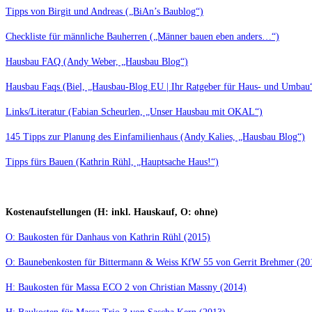
Tipps von Birgit und Andreas („BiAn’s Baublog“)
Checkliste für männliche Bauherren („Männer bauen eben anders…“)
Hausbau FAQ (Andy Weber, „Hausbau Blog“)
Hausbau Faqs (Biel, „Hausbau-Blog.EU | Ihr Ratgeber für Haus- und Umbau
Links/Literatur (Fabian Scheurlen, „Unser Hausbau mit OKAL“)
145 Tipps zur Planung des Einfamilienhaus (Andy Kalies, „Hausbau Blog“)
Tipps fürs Bauen (Kathrin Rühl, „Hauptsache Haus!“)
Kostenaufstellungen (H: inkl. Hauskauf, O: ohne)
O: Baukosten für Danhaus von Kathrin Rühl (2015)
O: Baunebenkosten für Bittermann & Weiss KfW 55 von Gerrit Brehmer (20
H: Baukosten für Massa ECO 2 von Christian Massny (2014)