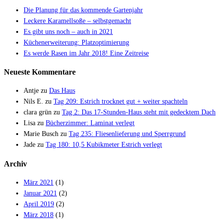
Die Planung für das kommende Gartenjahr
Leckere Karamellsoße – selbstgemacht
Es gibt uns noch – auch in 2021
Küchenerweiterung: Platzoptimierung
Es werde Rasen im Jahr 2018! Eine Zeitreise
Neueste Kommentare
Antje
zu
Das Haus
Nils E.
zu
Tag 209: Estrich trocknet gut + weiter spachteln
clara grün
zu
Tag 2: Das 17-Stunden-Haus steht mit gedecktem Dach
Lisa
zu
Bücherzimmer: Laminat verlegt
Marie Busch
zu
Tag 235: Fliesenlieferung und Sperrgrund
Jade
zu
Tag 180: 10,5 Kubikmeter Estrich verlegt
Archiv
März 2021
(1)
Januar 2021
(2)
April 2019
(2)
März 2018
(1)