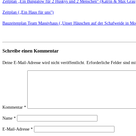
Zeitplan „Ein Bungalow für 2 Huskys und 2 Menschen“ (Katrin & Max Grau
Zeitplan („Ein Haus für uns“)
Bauzeitenplan Team Massivhaus („Unser Häuschen auf der Schafweide in Mo
Schreibe einen Kommentar
Deine E-Mail-Adresse wird nicht veröffentlicht.
Erforderliche Felder sind m
Kommentar
*
Name
*
E-Mail-Adresse
*