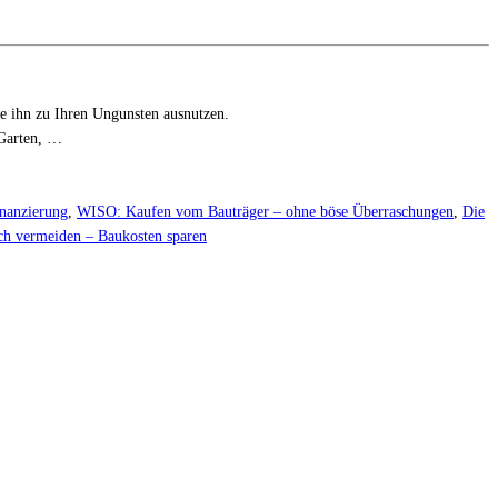
e ihn zu Ihren Ungunsten ausnutzen.
 Garten, …
nanzierung
,
WISO: Kaufen vom Bauträger – ohne böse Überraschungen
,
Die
ch vermeiden – Baukosten sparen