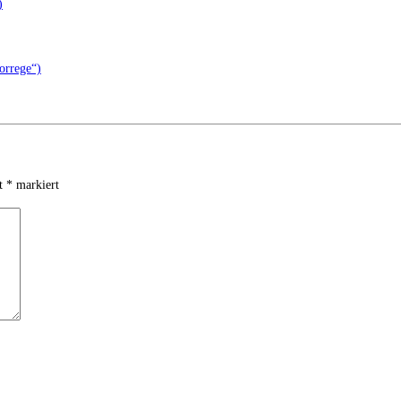
)
orrege“)
it
*
markiert