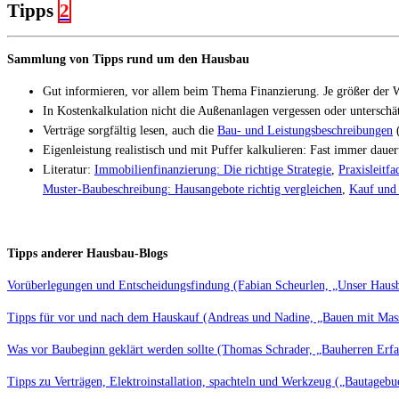
Tipps
2
Sammlung von Tipps rund um den Hausbau
Gut informieren, vor allem beim Thema Finanzierung. Je größer der W
In Kostenkalkulation nicht die Außenanlagen vergessen oder unterschä
Verträge sorgfältig lesen, auch die
Bau- und Leistungsbeschreibungen
Eigenleistung realistisch und mit Puffer kalkulieren: Fast immer dauert
Literatur:
Immobilienfinanzierung: Die richtige Strategie
,
Praxisleitf
Muster-Baubeschreibung: Hausangebote richtig vergleichen
,
Kauf und 
Tipps anderer Hausbau-Blogs
Vorüberlegungen und Entscheidungsfindung (Fabian Scheurlen, „Unser Hau
Tipps für vor und nach dem Hauskauf (Andreas und Nadine, „Bauen mit Mas
Was vor Baubeginn geklärt werden sollte (Thomas Schrader, „Bauherren Erf
Tipps zu Verträgen, Elektroinstallation, spachteln und Werkzeug („Bautageb