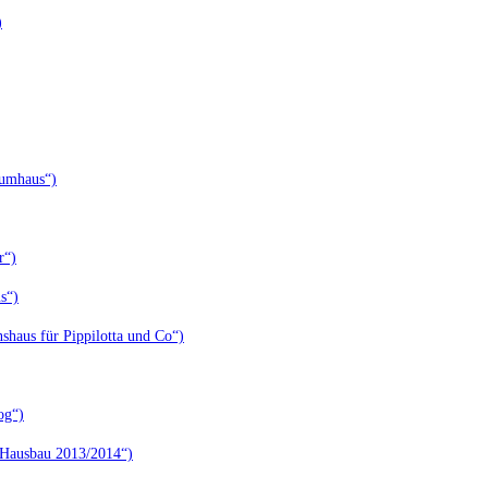
)
aumhaus“)
r“)
s“)
shaus für Pippilotta und Co“)
og“)
 Hausbau 2013/2014“)