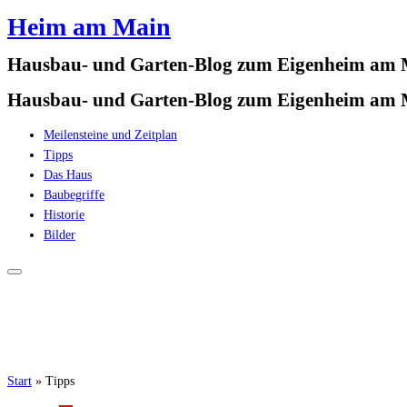
Heim am Main
Zum
Inhalt
Hausbau- und Garten-Blog zum Eigenheim am
springen
Hausbau- und Garten-Blog zum Eigenheim am
Meilensteine und Zeitplan
Tipps
Das Haus
Baubegriffe
Historie
Bilder
Start
»
Tipps