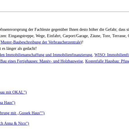
issensvorsprung der Fachleute gegenüber Ihnen desto höher die Gefahr, dass si
tzen: Eingangstreppe, Wege, Einfahrt, Carport/Garage, Zäune, Tore, Terrasse,
(
Muster-Baubeschreibung der Verbraucherzentrale
)!
 es länger als gedacht!
aden Immobilienanschaffung und Immobilienfinanzierung
,
WISO: Immobilienfi
Bau eines Fertighauses: Massiv- und Holzbauweise
,
Kostenfalle Hausbau: Pfus
sbau mit OKAL“)
sa Haus“)
ahrung mit „Gussek Haus““)
uch Anna & Nico“)