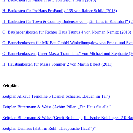
H: Baukosten für Massa Trio 3 von Sascha Kern (2013)
H: Baukosten für ProHaus ProFamily 135 von Rainer Schild (2013)
H: Baukosten für Town & Country Bodensee von
„Ein Haus in Kaulsdorf“
(2
O: Bau(neben)kosten für Richter Haus Taunus 4 von Norman Nemitz (2013)
O: Baunebenkosten für MK Bau GmbH Winkelbungalow von Franzi und Sve
O: Baunebenkosten „Unser Massa-Traumhaus“ von Michael und Stephanie (2
H: Hausbaukosten für Massa Sommer 2 von Martin Elbert (2011)
Zeitpläne
Zeitplan Allkauf Trendline 5 (Daniel Schaefer, „Bauen im Tal“)
Zeitplan Bittermann & Weiss (Achim Piller, „Ein Haus für alle“)
Zeitplan Bittermann & Weiss (Gerrit Brehmer, „Karlsruhe Knielingen 2.0 Ba
Zeitplan Danhaus (Kathrin Rühl, „Hauptsache Haus!“)“