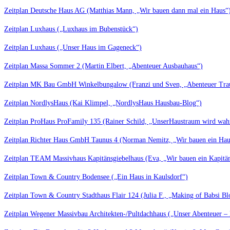
Zeitplan Deutsche Haus AG (Matthias Mann, „Wir bauen dann mal ein Haus“
Zeitplan Luxhaus („Luxhaus im Bubenstück“)
Zeitplan Luxhaus („Unser Haus im Gageneck“)
Zeitplan Massa Sommer 2 (Martin Elbert, „Abenteuer Ausbauhaus“)
Zeitplan MK Bau GmbH Winkelbungalow (Franzi und Sven, „Abenteuer Tr
Zeitplan NordlysHaus (Kai Klimpel, „NordlysHaus Hausbau-Blog“)
Zeitplan ProHaus ProFamily 135 (Rainer Schild, „UnserHaustraum wird wah
Zeitplan Richter Haus GmbH Taunus 4 (Norman Nemitz, „Wir bauen ein Hau
Zeitplan TEAM Massivhaus Kapitänsgiebelhaus (Eva, „Wir bauen ein Kapitän
Zeitplan Town & Country Bodensee („Ein Haus in Kaulsdorf“)
Zeitplan Town & Country Stadthaus Flair 124 (Julia F., „Making of Babsi Bl
Zeitplan Wegener Massivbau Architekten-/Pultdachhaus („Unser Abenteuer –