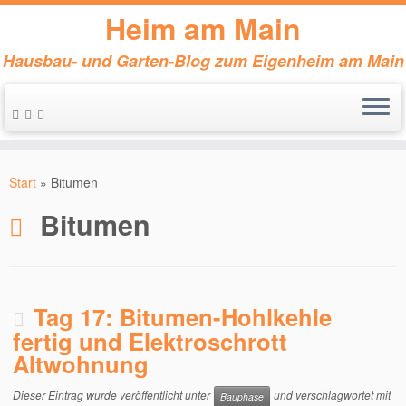
Heim am Main
Hausbau- und Garten-Blog zum Eigenheim am Main
Zum
Inhalt
Start
»
Bitumen
springen
Bitumen
Tag 17: Bitumen-Hohlkehle
fertig und Elektroschrott
Altwohnung
Dieser Eintrag wurde veröffentlicht unter
und verschlagwortet mit
Bauphase