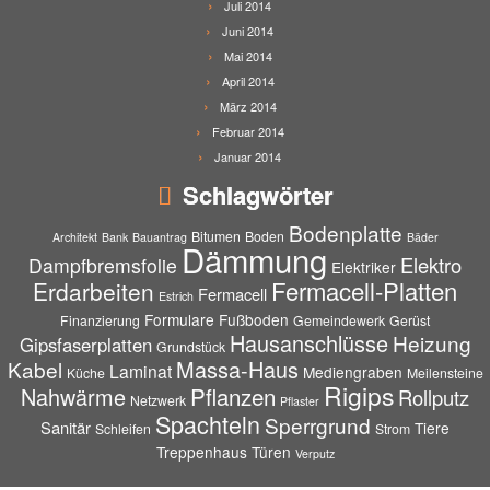
Juli 2014
Juni 2014
Mai 2014
April 2014
März 2014
Februar 2014
Januar 2014
Schlagwörter
Bodenplatte
Bitumen
Boden
Architekt
Bank
Bauantrag
Bäder
Dämmung
Elektro
Dampfbremsfolie
Elektriker
Fermacell-Platten
Erdarbeiten
Fermacell
Estrich
Formulare
Fußboden
Finanzierung
Gemeindewerk
Gerüst
Hausanschlüsse
Heizung
Gipsfaserplatten
Grundstück
Massa-Haus
Kabel
Laminat
Mediengraben
Küche
Meilensteine
Rigips
Pflanzen
Nahwärme
Rollputz
Netzwerk
Pflaster
Spachteln
Sperrgrund
Sanitär
Tiere
Schleifen
Strom
Treppenhaus
Türen
Verputz