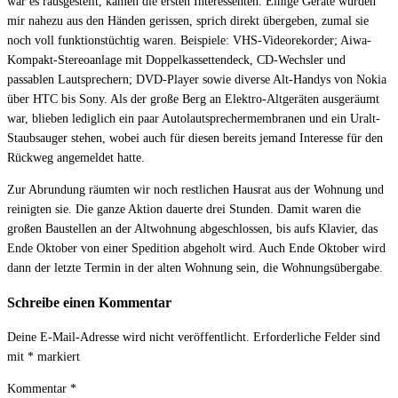
war es rausgestellt, kamen die ersten Interessenten. Einige Geräte wurden
mir nahezu aus den Händen gerissen, sprich direkt übergeben, zumal sie
noch voll funktionstüchtig waren. Beispiele: VHS-Videorekorder; Aiwa-
Kompakt-Stereoanlage mit Doppelkassettendeck, CD-Wechsler und
passablen Lautsprechern; DVD-Player sowie diverse Alt-Handys von Nokia
über HTC bis Sony. Als der große Berg an Elektro-Altgeräten ausgeräumt
war, blieben lediglich ein paar Autolautsprechermembranen und ein Uralt-
Staubsauger stehen, wobei auch für diesen bereits jemand Interesse für den
Rückweg angemeldet hatte.
Zur Abrundung räumten wir noch restlichen Hausrat aus der Wohnung und
reinigten sie. Die ganze Aktion dauerte drei Stunden. Damit waren die
großen Baustellen an der Altwohnung abgeschlossen, bis aufs Klavier, das
Ende Oktober von einer Spedition abgeholt wird. Auch Ende Oktober wird
dann der letzte Termin in der alten Wohnung sein, die Wohnungsübergabe.
Schreibe einen Kommentar
Deine E-Mail-Adresse wird nicht veröffentlicht.
Erforderliche Felder sind
mit
*
markiert
Kommentar
*