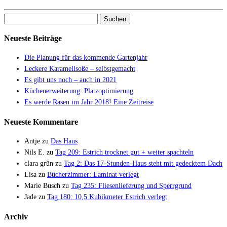
Suchen
nach:
Neueste Beiträge
Die Planung für das kommende Gartenjahr
Leckere Karamellsoße – selbstgemacht
Es gibt uns noch – auch in 2021
Küchenerweiterung: Platzoptimierung
Es werde Rasen im Jahr 2018! Eine Zeitreise
Neueste Kommentare
Antje
zu
Das Haus
Nils E.
zu
Tag 209: Estrich trocknet gut + weiter spachteln
clara grün
zu
Tag 2: Das 17-Stunden-Haus steht mit gedecktem Dach
Lisa
zu
Bücherzimmer: Laminat verlegt
Marie Busch
zu
Tag 235: Fliesenlieferung und Sperrgrund
Jade
zu
Tag 180: 10,5 Kubikmeter Estrich verlegt
Archiv