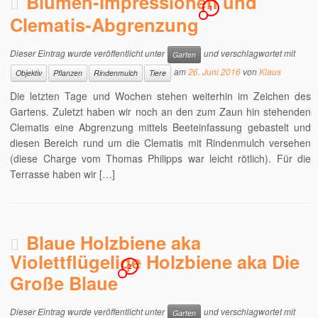
Blumen-Impressionen und
1
Clematis-Abgrenzung
Dieser Eintrag wurde veröffentlicht unter
und verschlagwortet mit
Garten
am
26. Juni 2016
von
Klaus
Objektiv
Pflanzen
Rindenmulch
Tiere
Die letzten Tage und Wochen stehen weiterhin im Zeichen des
Gartens. Zuletzt haben wir noch an den zum Zaun hin stehenden
Clematis eine Abgrenzung mittels Beeteinfassung gebastelt und
diesen Bereich rund um die Clematis mit Rindenmulch versehen
(diese Charge vom Thomas Philipps war leicht rötlich). Für die
Terrasse haben wir […]
Blaue Holzbiene aka
Violettflügelige Holzbiene aka Die
2
Große Blaue
Dieser Eintrag wurde veröffentlicht unter
und verschlagwortet mit
Garten