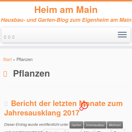
Heim am Main
Hausbau- und Garten-Blog zum Eigenheim am Main
Zum
Inhalt
Start
»
Pflanzen
springen
Pflanzen
Bericht der letzten Monate zum
2
Jahresausklang 2017
Dieser Eintrag wurde veröffentlicht unter
Garten
Innenausbau
Wohnen
und verschlagwortet mit