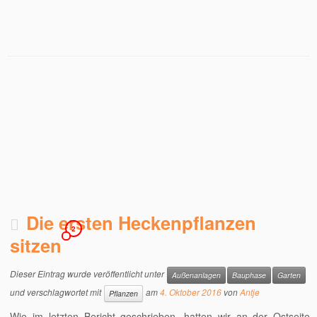
Die ersten Heckenpflanzen
2
sitzen
Dieser Eintrag wurde veröffentlicht unter
Außenanlagen
Bauphase
Garten
und verschlagwortet mit
am
4. Oktober 2016
von
Antje
Pflanzen
Wie im letzten Bericht geschrieben, hatten wir an der Ostseite