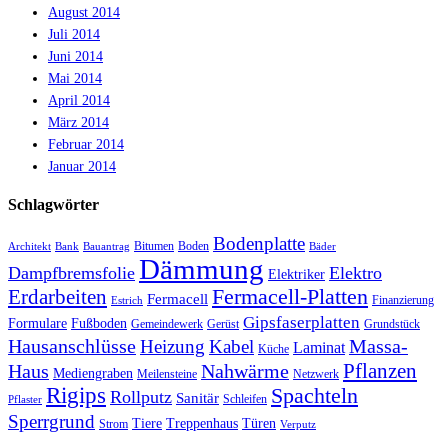
August 2014
Juli 2014
Juni 2014
Mai 2014
April 2014
März 2014
Februar 2014
Januar 2014
Schlagwörter
Bodenplatte
Bitumen
Boden
Architekt
Bank
Bauantrag
Bäder
Dämmung
Dampfbremsfolie
Elektro
Elektriker
Fermacell-Platten
Erdarbeiten
Fermacell
Finanzierung
Estrich
Gipsfaserplatten
Formulare
Fußboden
Gemeindewerk
Gerüst
Grundstück
Hausanschlüsse
Massa-
Heizung
Kabel
Laminat
Küche
Haus
Nahwärme
Pflanzen
Mediengraben
Meilensteine
Netzwerk
Rigips
Spachteln
Rollputz
Sanitär
Schleifen
Pflaster
Sperrgrund
Tiere
Treppenhaus
Türen
Strom
Verputz