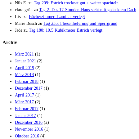
Nils E.
zu
Tag 209: Estrich trocknet gut + weiter spachteln
clara grün
zu
Tag 2: Das 17-Stunden-Haus steht mit gedecktem Dach
Lisa
zu
Bücherzimmer: Laminat verlegt
Marie Busch
zu
Tag 235: Fliesenlieferung und Sperrgrund
Jade
zu
Tag 180: 10,5 Kubikmeter Estrich verlegt
Archiv
März 2021
(1)
Januar 2021
(2)
April 2019
(2)
März 2018
(1)
Februar 2018
(1)
Dezember 2017
(1)
April 2017
(1)
März 2017
(2)
Februar 2017
(1)
Januar 2017
(1)
Dezember 2016
(2)
November 2016
(1)
Oktober 2016
(4)