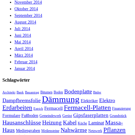
November 2014
Oktober 2014
September 2014
August 2014
Juli 2014
Juni 2014
Mai 2014
April 2014
März 2014
Februar 2014
Januar 2014
Schlagwörter
Bodenplatte
Bitumen
Boden
Architekt
Bank
Bauantrag
Bäder
Dämmung
Dampfbremsfolie
Elektro
Elektriker
Fermacell-Platten
Erdarbeiten
Fermacell
Finanzierung
Estrich
Gipsfaserplatten
Formulare
Fußboden
Gemeindewerk
Gerüst
Grundstück
Hausanschlüsse
Massa-
Heizung
Kabel
Laminat
Küche
Haus
Nahwärme
Pflanzen
Mediengraben
Meilensteine
Netzwerk