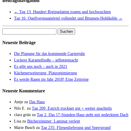
Beitragsnavigation
←
Tag 13: Hundert Rigipsplatten tragen und hochwuchten
Tag 16: Quellvergussmörtel vollendet und Bitumen-Hohlkehle
→
Suchen
nach:
Neueste Beiträge
Die Planung für das kommende Gartenjahr
Leckere Karamellsoße – selbstgemacht
Es gibt uns noch – auch in 2021
Küchenerweiterung: Platzoptimierung
Es werde Rasen im Jahr 2018! Eine Zeitreise
Neueste Kommentare
Antje
zu
Das Haus
Nils E.
zu
Tag 209: Estrich trocknet gut + weiter spachteln
clara grün
zu
Tag 2: Das 17-Stunden-Haus steht mit gedecktem Dach
Lisa
zu
Bücherzimmer: Laminat verlegt
Marie Busch
zu
Tag 235: Fliesenlieferung und Sperrgrund