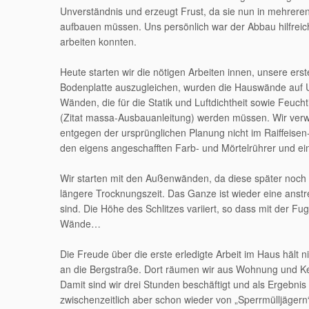
Unverständnis und erzeugt Frust, da sie nun in mehreren
aufbauen müssen. Uns persönlich war der Abbau hilfrei
arbeiten konnten.
Heute starten wir die nötigen Arbeiten innen, unsere ers
Bodenplatte auszugleichen, wurden die Hauswände auf U
Wänden, die für die Statik und Luftdichtheit sowie Feucht
(Zitat massa-Ausbauanleitung) werden müssen. Wir verw
entgegen der ursprünglichen Planung nicht im Raiffeise
den eigens angeschafften Farb- und Mörtelrührer und ei
Wir starten mit den Außenwänden, da diese später noc
längere Trocknungszeit. Das Ganze ist wieder eine anst
sind. Die Höhe des Schlitzes variiert, so dass mit der Fug
Wände…
Die Freude über die erste erledigte Arbeit im Haus hält 
an die Bergstraße. Dort räumen wir aus Wohnung und Kel
Damit sind wir drei Stunden beschäftigt und als Ergebnis
zwischenzeitlich aber schon wieder von „Sperrmülljäge