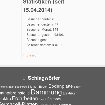
Statistiken (seit
15.04.2014)
Besucher heute: 23
Besucher gestern: 47
Besucher Monat: 876
Besucher gesamt: 98406
Besuche gesamt:
Seitenansichten: 334090
Impressum
Schlagwörter
Bodenplatte
Bitumen
Boden
rchitekt
Bank
Bauantrag
Bäder
Dämmung
Dampfbremsfolie
Elektriker
Erdarbeiten
lektro
Fermacell
Estrich
Fermacell-Platten
Formulare
Finanzierung