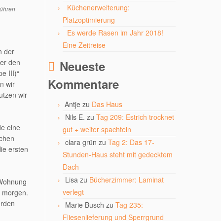
Küchenerweiterung:
rühren
Platzoptimierung
Es werde Rasen im Jahr 2018!
Eine Zeitreise
n der
ter den
Neueste
e III)“
Kommentare
n wir
utzen wir
Antje
zu
Das Haus
Nils E.
zu
Tag 209: Estrich trocknet
e eine
gut + weiter spachteln
ichen
clara grün
zu
Tag 2: Das 17-
die ersten
Stunden-Haus steht mit gedecktem
Dach
Lisa
zu
Bücherzimmer: Laminat
e Wohnung
verlegt
n morgen.
erden
Marie Busch
zu
Tag 235:
Fliesenlieferung und Sperrgrund