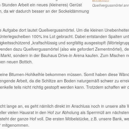
 Stunden Arbeit ein neues (kleineres) Gerüst
Quellvergussmörtel an
ch, da wir dadurch besser an der Sockeldämmung
te Aufgabe dort lautet Quellvergussmörtel. Um die kleinen Unebenheite
nterlegscheiben 100% ins Lot gebracht. Dabei entstanden Spalten un
igkeitsschützend „kraftschlüssig und sorgfältig ausgestopft (Mörtelgrupp
enden dazu Quellvergussmörtel (also wie gefordert Zementmörtel), de
n-Markt, sondern in der Bauhaus Drive-in Arena kaufen. Zum Mischen n
nen neuen Bottich.
h eine Bitumen-Hohlkelhle bekommen müssen. Somit haben diese Wänd
rengende Arbeit, da die Schlitze am Boden naturgemäß schwer zu erre
enkelle teils nicht richtig gestopft werden kann. Trotzdem schaffen wir 
nicht lange an, es geht nämlich direkt im Anschluss noch in unsere alt
ler vielen Hausrat in den Hof zur Abholung als Sperrmüll am nächste
 steht der ganze Hof voll. Die ersten Möbelstücke, z.B. unsere Bank, w
rn“ mitgenommen.