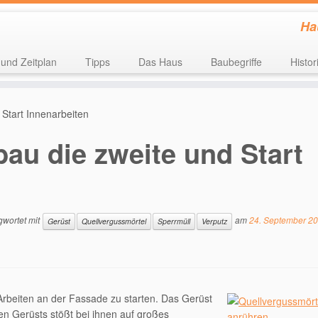
Ha
 und Zeitplan
Tipps
Das Haus
Baubegriffe
Histor
 Start Innenarbeiten
bau die zweite und Start
gwortet mit
am
24. September 2
Gerüst
Quellvergussmörtel
Sperrmüll
Verputz
Arbeiten an der Fassade zu starten. Das Gerüst
en Gerüsts stößt bei ihnen auf großes