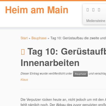
Heim am Main
Meilensteine
Zum
Inhalt
Start
»
Bauphase
»
Tag 10: Gerüstaufbau die zweite und
springen
Tag 10: Gerüstauf
Innenarbeiten
Dieser Eintrag wurde veröffentlicht unter
und verschla
Bauphase
Klaus
Die Verputzer rücken heute an, nicht jedoch um mit den 
fehlt nämlich noch. Der Abbau des zuvor genutzten groß