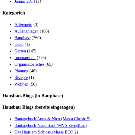
Januar 2014
(1)
Kategorien
Allgemein
(3)
Außenanlagen
(106)
Bauphase
(360)
Deko
(1)
Garten
(147)
Innenausbau
(376)
Organisatorisches
(65)
Planung
(46)
Rezepte
(1)
Wohnen
(50)
Hausbau-Blogs (in Bauphase)
Hausbau-Blogs (bereits eingezogen)
Bautagebuch Anna & Nico (Massa Classic 5)
Bautagebuch Nandlstadt (MVS Ziegelbau)
Das Haus am Schloss (Massa ECO 2)