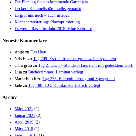
Die Planung für das kommende Gartenjahr
Leckere Karamellsoße – selbstgemacht
Es gibt uns noch – auch in 2021
Küchenerweiterung: Platzoptimierung
Es werde Rasen im Jahr 2018! Eine Zeitreise
Neueste Kommentare
Antje
zu
Das Haus
Nils E.
zu
Tag 209: Estrich trocknet gut + weiter spachteln
clara grün
zu
Tag 2: Das 17-Stunden-Haus steht mit gedecktem Dach
Lisa
zu
Bücherzimmer: Laminat verlegt
Marie Busch
zu
Tag 235: Fliesenlieferung und Sperrgrund
Jade
zu
Tag 180: 10,5 Kubikmeter Estrich verlegt
Archiv
März 2021
(1)
Januar 2021
(2)
April 2019
(2)
März 2018
(1)
Februar 2018
(1)