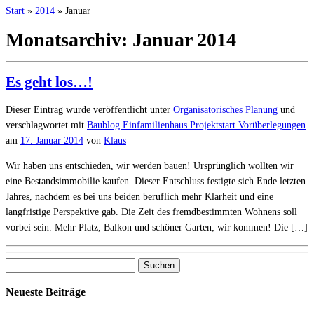
Start
»
2014
»
Januar
Monatsarchiv:
Januar 2014
Es geht los…!
Dieser Eintrag wurde veröffentlicht unter
Organisatorisches
Planung
und
verschlagwortet mit
Baublog
Einfamilienhaus
Projektstart
Vorüberlegungen
am
17. Januar 2014
von
Klaus
Wir haben uns entschieden, wir werden bauen! Ursprünglich wollten wir
eine Bestandsimmobilie kaufen. Dieser Entschluss festigte sich Ende letzten
Jahres, nachdem es bei uns beiden beruflich mehr Klarheit und eine
langfristige Perspektive gab. Die Zeit des fremdbestimmten Wohnens soll
vorbei sein. Mehr Platz, Balkon und schöner Garten; wir kommen! Die […]
Suchen
nach:
Neueste Beiträge