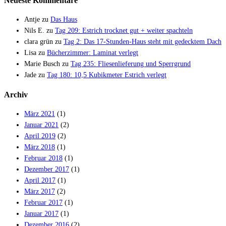
Neueste Kommentare
Antje
zu
Das Haus
Nils E.
zu
Tag 209: Estrich trocknet gut + weiter spachteln
clara grün
zu
Tag 2: Das 17-Stunden-Haus steht mit gedecktem Dach
Lisa
zu
Bücherzimmer: Laminat verlegt
Marie Busch
zu
Tag 235: Fliesenlieferung und Sperrgrund
Jade
zu
Tag 180: 10,5 Kubikmeter Estrich verlegt
Archiv
März 2021
(1)
Januar 2021
(2)
April 2019
(2)
März 2018
(1)
Februar 2018
(1)
Dezember 2017
(1)
April 2017
(1)
März 2017
(2)
Februar 2017
(1)
Januar 2017
(1)
Dezember 2016
(2)