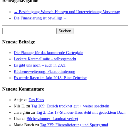
Beitragsnavigation
←
Besichtigung Wunsch-Haustyp und Unterzeichnung Vorvertrag
Die Finanzierung ist bewilligt
→
Suchen
nach:
Neueste Beiträge
Die Planung für das kommende Gartenjahr
Leckere Karamellsoße – selbstgemacht
Es gibt uns noch – auch in 2021
Küchenerweiterung: Platzoptimierung
Es werde Rasen im Jahr 2018! Eine Zeitreise
Neueste Kommentare
Antje
zu
Das Haus
Nils E.
zu
Tag 209: Estrich trocknet gut + weiter spachteln
clara grün
zu
Tag 2: Das 17-Stunden-Haus steht mit gedecktem Dach
Lisa
zu
Bücherzimmer: Laminat verlegt
Marie Busch
zu
Tag 235: Fliesenlieferung und Sperrgrund