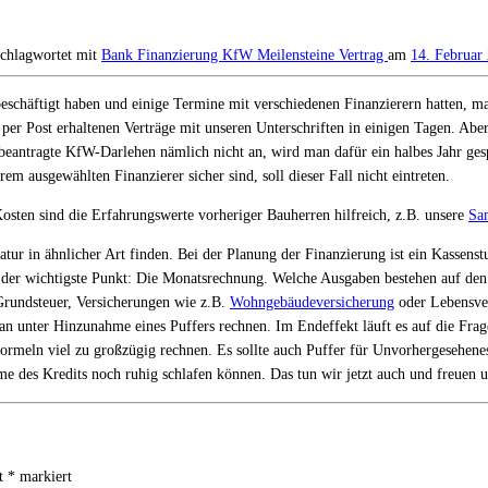
schlagwortet mit
Bank
Finanzierung
KfW
Meilensteine
Vertrag
am
14. Februar
chäftigt haben und einige Termine mit verschiedenen Finanzierern hatten, mac
per Post erhaltenen Verträge mit unseren Unterschriften in einigen Tagen. Abe
eantragte KfW-Darlehen nämlich nicht an, wird man dafür ein halbes Jahr gesp
m ausgewählten Finanzierer sicher sind, soll dieser Fall nicht eintreten.
osten sind die Erfahrungswerte vorheriger Bauherren hilfreich, z.B. unsere
Sa
ur in ähnlicher Art finden. Bei der Planung der Finanzierung ist ein Kassenstu
der wichtigste Punkt: Die Monatsrechnung. Welche Ausgaben bestehen auf den Mo
Grundsteuer, Versicherungen wie z.B.
Wohngebäudeversicherung
oder Lebensve
unter Hinzunahme eines Puffers rechnen. Im Endeffekt läuft es auf die Frage
ormeln viel zu großzügig rechnen. Es sollte auch Puffer für Unvorhergesehenes 
e des Kredits noch ruhig schlafen können. Das tun wir jetzt auch und freuen u
it
*
markiert