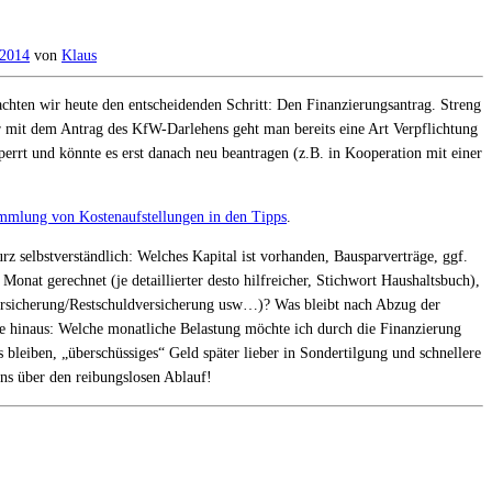
 2014
von
Klaus
hten wir heute den entscheidenden Schritt: Den Finanzierungsantrag. Streng
r mit dem Antrag des KfW-Darlehens geht man bereits eine Art Verpflichtung
errt und könnte es erst danach neu beantragen (z.B. in Kooperation mit einer
mmlung von Kostenaufstellungen in den Tipps
.
rz selbstverständlich: Welches Kapital ist vorhanden, Bausparverträge, ggf.
nat gerechnet (je detaillierter desto hilfreicher, Stichwort Haushaltsbuch),
rsicherung/Restschuldversicherung usw…)? Was bleibt nach Abzug der
 hinaus: Welche monatliche Belastung möchte ich durch die Finanzierung
bleiben, „überschüssiges“ Geld später lieber in Sondertilgung und schnellere
ns über den reibungslosen Ablauf!