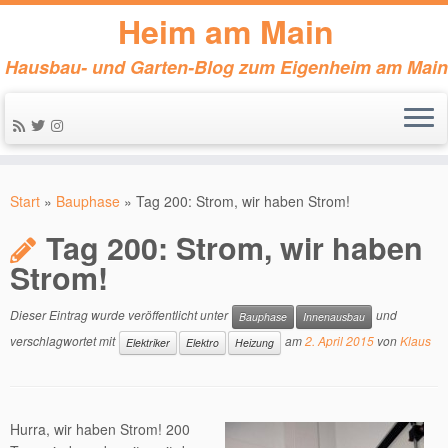
Heim am Main
Hausbau- und Garten-Blog zum Eigenheim am Main
Zum
Inhalt
Start
»
Bauphase
»
Tag 200: Strom, wir haben Strom!
springen
Tag 200: Strom, wir haben
Strom!
Dieser Eintrag wurde veröffentlicht unter
und
Bauphase
Innenausbau
verschlagwortet mit
am
2. April 2015
von
Klaus
Elektriker
Elektro
Heizung
Hurra, wir haben Strom! 200