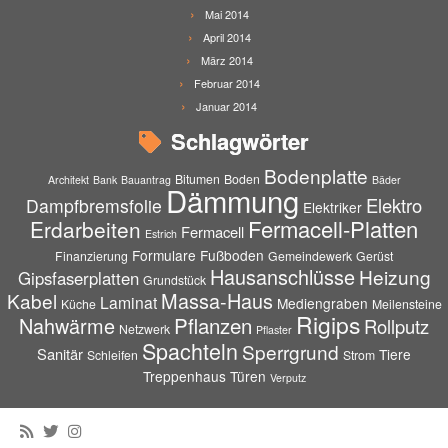
Mai 2014
April 2014
März 2014
Februar 2014
Januar 2014
Schlagwörter
Bodenplatte
Bitumen
Boden
Architekt
Bank
Bauantrag
Bäder
Dämmung
Elektro
Dampfbremsfolie
Elektriker
Fermacell-Platten
Erdarbeiten
Fermacell
Estrich
Formulare
Fußboden
Finanzierung
Gemeindewerk
Gerüst
Hausanschlüsse
Heizung
Gipsfaserplatten
Grundstück
Massa-Haus
Kabel
Laminat
Mediengraben
Küche
Meilensteine
Rigips
Pflanzen
Nahwärme
Rollputz
Netzwerk
Pflaster
Spachteln
Sperrgrund
Sanitär
Tiere
Schleifen
Strom
Treppenhaus
Türen
Verputz