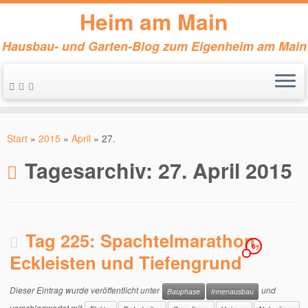
Heim am Main
Hausbau- und Garten-Blog zum Eigenheim am Main
Zum
Inhalt
Start
»
2015
»
April
»
27.
springen
Tagesarchiv:
27. April 2015
Tag 225: Spachtelmarathon,
6
Eckleisten und Tiefengrund
Dieser Eintrag wurde veröffentlicht unter
und
Bauphase
Innenausbau
verschlagwortet mit