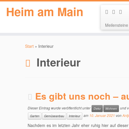
Heim am Main
Meilensteine
Zum
Inhalt
Start
»
Interieur
springen
Interieur
Es gibt uns noch – a
Dieser Eintrag wurde veröffentlicht unter
und v
Deko
Wohnen
am
10. Januar 2021
von
Antj
Garten
Gemüseanbau
Interieur
Nachdem es im letzten Jahr eher ruhig hier auf dieser 