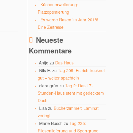
Küchenerweiterung:
Platzoptimierung
Es werde Rasen im Jahr 2018!
Eine Zeitreise
Neueste
Kommentare
Antje
zu
Das Haus
Nils E.
zu
Tag 209: Estrich trocknet
gut + weiter spachteln
clara grün
zu
Tag 2: Das 17-
Stunden-Haus steht mit gedecktem
Dach
Lisa
zu
Bücherzimmer: Laminat
verlegt
Marie Busch
zu
Tag 235:
Fliesenlieferung und Sperrgrund