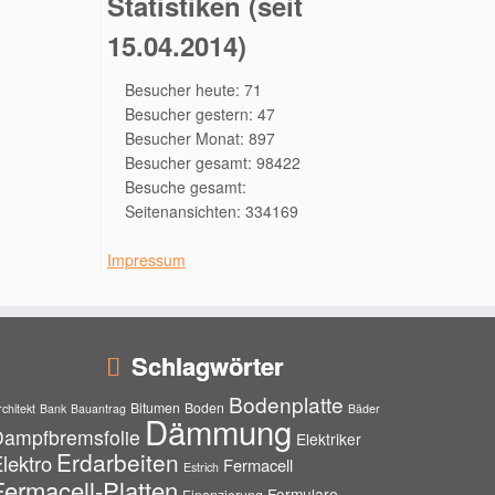
Statistiken (seit
15.04.2014)
Besucher heute: 71
Besucher gestern: 47
Besucher Monat: 897
Besucher gesamt: 98422
Besuche gesamt:
Seitenansichten: 334169
Impressum
Schlagwörter
Bodenplatte
Bitumen
Boden
rchitekt
Bank
Bauantrag
Bäder
Dämmung
Dampfbremsfolie
Elektriker
Erdarbeiten
lektro
Fermacell
Estrich
Fermacell-Platten
Formulare
Finanzierung