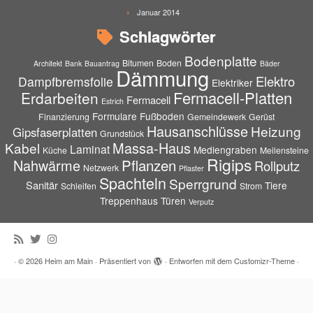
Januar 2014
Schlagwörter
Bodenplatte
Bitumen
Boden
Architekt
Bank
Bauantrag
Bäder
Dämmung
Elektro
Dampfbremsfolie
Elektriker
Fermacell-Platten
Erdarbeiten
Fermacell
Estrich
Formulare
Fußboden
Finanzierung
Gemeindewerk
Gerüst
Hausanschlüsse
Heizung
Gipsfaserplatten
Grundstück
Massa-Haus
Kabel
Laminat
Mediengraben
Küche
Meilensteine
Rigips
Pflanzen
Nahwärme
Rollputz
Netzwerk
Pflaster
Spachteln
Sperrgrund
Sanitär
Tiere
Schleifen
Strom
Treppenhaus
Türen
Verputz
·
© 2026
Heim am Main
·
Präsentiert von
·
Entworfen mit dem
Customizr-Theme
·