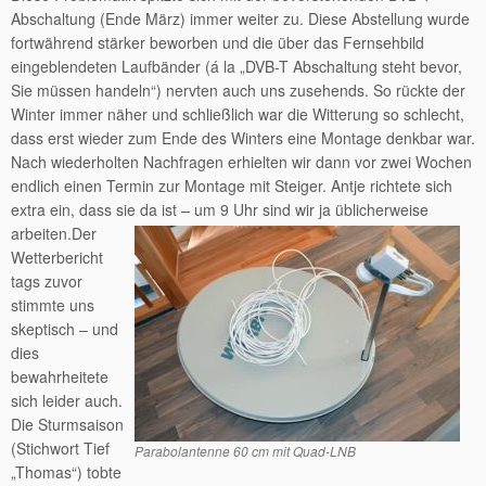
Abschaltung (Ende März) immer weiter zu. Diese Abstellung wurde
fortwährend stärker beworben und die über das Fernsehbild
eingeblendeten Laufbänder (á la „DVB-T Abschaltung steht bevor,
Sie müssen handeln“) nervten auch uns zusehends. So rückte der
Winter immer näher und schließlich war die Witterung so schlecht,
dass erst wieder zum Ende des Winters eine Montage denkbar war.
Nach wiederholten Nachfragen erhielten wir dann vor zwei Wochen
endlich einen Termin zur Montage mit Steiger. Antje richtete sich
extra ein, dass sie da ist – um 9 Uhr sind wir ja üblicherweise
arbeiten.
Der
Wetterbericht
tags zuvor
stimmte uns
skeptisch – und
dies
bewahrheitete
sich leider auch.
Die Sturmsaison
(Stichwort Tief
Parabolantenne 60 cm mit Quad-LNB
„Thomas“) tobte