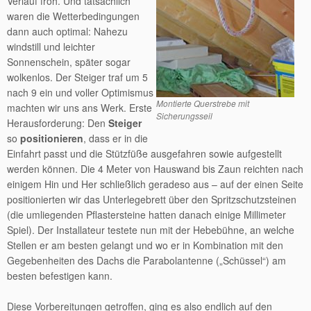
Verlauf froh. Und tatsächlich
waren die Wetterbedingungen
dann auch optimal: Nahezu
windstill und leichter
Sonnenschein, später sogar
wolkenlos. Der Steiger traf um 5
nach 9 ein und voller Optimismus
Montierte Querstrebe mit
machten wir uns ans Werk. Erste
Sicherungsseil
Herausforderung: Den
Steiger
so
positionieren
, dass er in die
Einfahrt passt und die Stützfüße ausgefahren sowie aufgestellt
werden können. Die 4 Meter von Hauswand bis Zaun reichten nach
einigem Hin und Her schließlich geradeso aus – auf der einen Seite
positionierten wir das Unterlegebrett über den Spritzschutzsteinen
(die umliegenden Pflastersteine hatten danach einige Millimeter
Spiel). Der Installateur testete nun mit der Hebebühne, an welche
Stellen er am besten gelangt und wo er in Kombination mit den
Gegebenheiten des Dachs die Parabolantenne („Schüssel“) am
besten befestigen kann.
Diese Vorbereitungen getroffen, ging es also endlich auf den