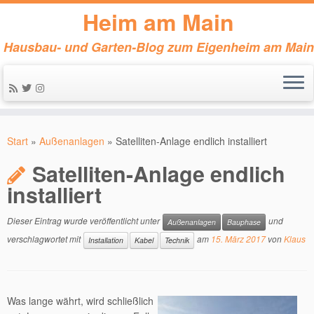
Heim am Main
Hausbau- und Garten-Blog zum Eigenheim am Main
Zum
Inhalt
Start
»
Außenanlagen
»
Satelliten-Anlage endlich installiert
springen
Satelliten-Anlage endlich
installiert
Dieser Eintrag wurde veröffentlicht unter
und
Außenanlagen
Bauphase
verschlagwortet mit
am
15. März 2017
von
Klaus
Installation
Kabel
Technik
Was lange währt, wird schließlich