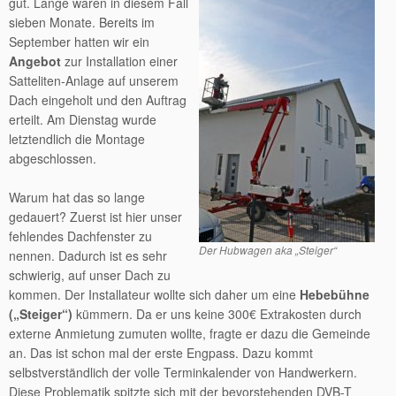
gut. Lange waren in diesem Fall
sieben Monate. Bereits im
September hatten wir ein
Angebot
zur Installation einer
Satteliten-Anlage auf unserem
Dach eingeholt und den Auftrag
erteilt. Am Dienstag wurde
letztendlich die Montage
abgeschlossen.
Warum hat das so lange
gedauert? Zuerst ist hier unser
fehlendes Dachfenster zu
Der Hubwagen aka „Steiger“
nennen. Dadurch ist es sehr
schwierig, auf unser Dach zu
kommen. Der Installateur wollte sich daher um eine
Hebebühne
(„Steiger“)
kümmern. Da er uns keine 300€ Extrakosten durch
externe Anmietung zumuten wollte, fragte er dazu die Gemeinde
an. Das ist schon mal der erste Engpass. Dazu kommt
selbstverständlich der volle Terminkalender von Handwerkern.
Diese Problematik spitzte sich mit der bevorstehenden DVB-T