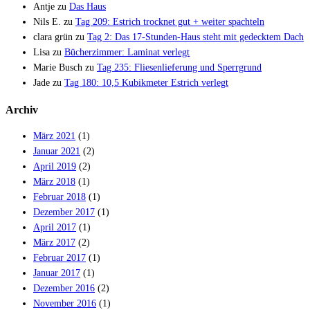
Antje
zu
Das Haus
Nils E.
zu
Tag 209: Estrich trocknet gut + weiter spachteln
clara grün
zu
Tag 2: Das 17-Stunden-Haus steht mit gedecktem Dach
Lisa
zu
Bücherzimmer: Laminat verlegt
Marie Busch
zu
Tag 235: Fliesenlieferung und Sperrgrund
Jade
zu
Tag 180: 10,5 Kubikmeter Estrich verlegt
Archiv
März 2021
(1)
Januar 2021
(2)
April 2019
(2)
März 2018
(1)
Februar 2018
(1)
Dezember 2017
(1)
April 2017
(1)
März 2017
(2)
Februar 2017
(1)
Januar 2017
(1)
Dezember 2016
(2)
November 2016
(1)