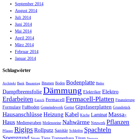
September 2014
August 2014
Juli 2014
Juni 2014
Mai 2014
April 2014
März 2014
Februar 2014
Januar 2014
Schlagwörter
Bodenplatte
Bitumen
Boden
Architekt
Bank
Bauantrag
Bäder
Dämmung
Dampfbremsfolie
Elektro
Elektriker
Fermacell-Platten
Erdarbeiten
Fermacell
Finanzierung
Estrich
Gipsfaserplatten
Formulare
Fußboden
Gemeindewerk
Gerüst
Grundstück
Hausanschlüsse
Massa-
Heizung
Kabel
Laminat
Küche
Haus
Nahwärme
Pflanzen
Mediengraben
Meilensteine
Netzwerk
Rigips
Spachteln
Rollputz
Sanitär
Schleifen
Pflaster
Sperrgrund
Tiere
Treppenhaus
Türen
Strom
Verputz