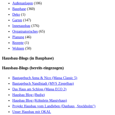
Außenanlagen
(106)
Bauphase
(360)
Deko
(1)
Garten
(147)
Innenausbau
(376)
Organisatorisches
(65)
Planung
(46)
Rezepte
(1)
Wohnen
(50)
Hausbau-Blogs (in Bauphase)
Hausbau-Blogs (bereits eingezogen)
Bautagebuch Anna & Nico (Massa Classic 5)
Bautagebuch Nandlstadt (MVS Ziegelbau)
Das Haus am Schloss (Massa ECO 2)
Hausbau Blog (Budig)
Hausbau Blog (Köhnlein Massivhaus)
Projekt Hausbau vom Landleben (Danhaus „Stockholm“)
Unser Hausbau mit OKAL