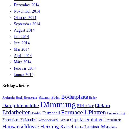
Dezember 2014
November 2014
Oktober 2014
September 2014
August 2014
Juli 2014
Juni 2014
Mai 2014
April 2014
März 2014
Februar 2014
Januar 2014
Schlagwörter
Bodenplatte
Bitumen
Boden
Architekt
Bank
Bauantrag
Bäder
Dämmung
Dampfbremsfolie
Elektro
Elektriker
Fermacell-Platten
Erdarbeiten
Fermacell
Finanzierung
Estrich
Gipsfaserplatten
Formulare
Fußboden
Gemeindewerk
Gerüst
Grundstück
Hausanschlüsse
Massa-
Heizung
Kabel
Laminat
Küche