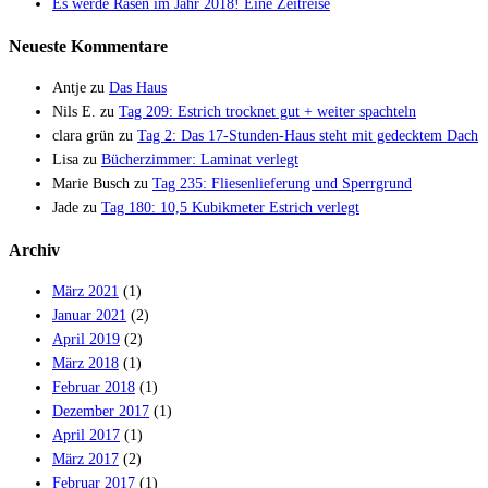
Es werde Rasen im Jahr 2018! Eine Zeitreise
Neueste Kommentare
Antje
zu
Das Haus
Nils E.
zu
Tag 209: Estrich trocknet gut + weiter spachteln
clara grün
zu
Tag 2: Das 17-Stunden-Haus steht mit gedecktem Dach
Lisa
zu
Bücherzimmer: Laminat verlegt
Marie Busch
zu
Tag 235: Fliesenlieferung und Sperrgrund
Jade
zu
Tag 180: 10,5 Kubikmeter Estrich verlegt
Archiv
März 2021
(1)
Januar 2021
(2)
April 2019
(2)
März 2018
(1)
Februar 2018
(1)
Dezember 2017
(1)
April 2017
(1)
März 2017
(2)
Februar 2017
(1)