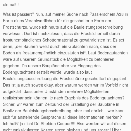
einmal!!!
Was ist passiert? Nun, auf meiner Suche nach Passierschein A38 in
Form eines Verantwortlichen für die geschotterte Form der
Frostschürze, wurde ich heute auf die Bauleistungsbeschreibung
verwiesen. Dort ist nachzulesen, dass die Frostsicherheit durch
frostunempfindliches Schottermaterial zu gewährleisten ist. Es sei
denn, „der Bauherr weist durch ein Gutachten nach, dass der
Boden als frostunempfindlich einzustufen ist“. Laut Bodengutachten
wäre auf unserem Grundstück die Möglichkeit zu betonieren
gegeben. Da unsere Baupläne aber vor Eingang des
Bodengutachtens erstellt wurde, wurde also laut
Bauleistungsbeschreibung die Frostschürze geschottert eingeplant.
Das ist ja auch soweit okay, aber warum werden wir im Vorfeld nicht
aufgeklärt, dass unter Umständen mehrere Möglichkeiten
realisierbar sein können, je nach Ergebnis des Bodengutachtens?
Sicher, wir waren zum Zeitpunkt der Erstellung der Baupläne in
Besitz der Bauleistungsbeschreibung, aber mal ehrlich…wer kann
sich für anstehende Gespräche all diese Informationen merken?
Ich heiß‘ ja nicht Dr. Sheldon Cooper!!!! Also werden wir auf diesen
nicht einkalkulierten Kosten sitzen bleiben und uns ärgern! Über