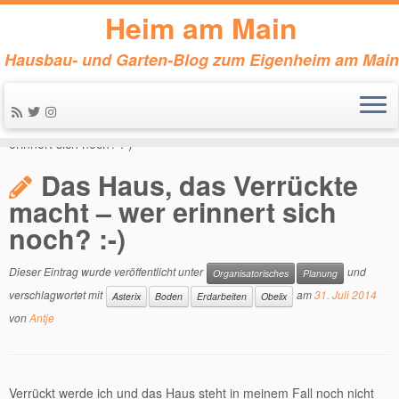
Heim am Main
Hausbau- und Garten-Blog zum Eigenheim am Main
Zum
Inhalt
Start
»
Organisatorisches
»
Das Haus, das Verrückte macht – wer
springen
erinnert sich noch? :-)
Das Haus, das Verrückte
macht – wer erinnert sich
noch? :-)
Dieser Eintrag wurde veröffentlicht unter
und
Organisatorisches
Planung
verschlagwortet mit
am
31. Juli 2014
Asterix
Boden
Erdarbeiten
Obelix
von
Antje
Verrückt werde ich und das Haus steht in meinem Fall noch nicht