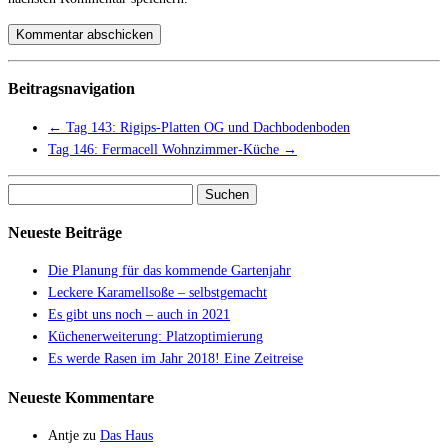
Beitragsnavigation
←
Tag 143: Rigips-Platten OG und Dachbodenboden
Tag 146: Fermacell Wohnzimmer-Küche
→
Suchen
nach:
Neueste Beiträge
Die Planung für das kommende Gartenjahr
Leckere Karamellsoße – selbstgemacht
Es gibt uns noch – auch in 2021
Küchenerweiterung: Platzoptimierung
Es werde Rasen im Jahr 2018! Eine Zeitreise
Neueste Kommentare
Antje
zu
Das Haus