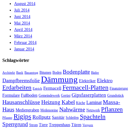
August 2014
Juli 2014
Juni 2014
Mai 2014
April 2014
März 2014
Februar 2014
Januar 2014
Schlagwörter
Bodenplatte
Bitumen
Boden
Architekt
Bank
Bauantrag
Bäder
Dämmung
Dampfbremsfolie
Elektro
Elektriker
Fermacell-Platten
Erdarbeiten
Fermacell
Finanzierung
Estrich
Gipsfaserplatten
Formulare
Fußboden
Gemeindewerk
Gerüst
Grundstück
Hausanschlüsse
Massa-
Heizung
Kabel
Laminat
Küche
Haus
Nahwärme
Pflanzen
Mediengraben
Meilensteine
Netzwerk
Rigips
Spachteln
Rollputz
Sanitär
Schleifen
Pflaster
Sperrgrund
Tiere
Treppenhaus
Türen
Strom
Verputz