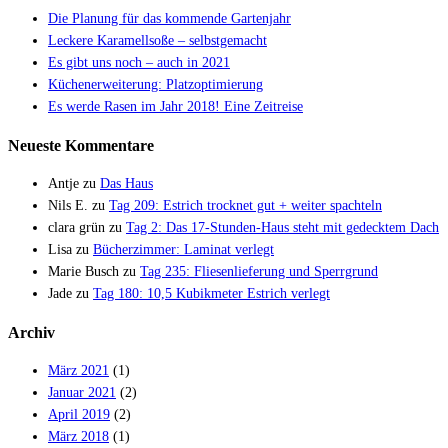
Die Planung für das kommende Gartenjahr
Leckere Karamellsoße – selbstgemacht
Es gibt uns noch – auch in 2021
Küchenerweiterung: Platzoptimierung
Es werde Rasen im Jahr 2018! Eine Zeitreise
Neueste Kommentare
Antje
zu
Das Haus
Nils E.
zu
Tag 209: Estrich trocknet gut + weiter spachteln
clara grün
zu
Tag 2: Das 17-Stunden-Haus steht mit gedecktem Dach
Lisa
zu
Bücherzimmer: Laminat verlegt
Marie Busch
zu
Tag 235: Fliesenlieferung und Sperrgrund
Jade
zu
Tag 180: 10,5 Kubikmeter Estrich verlegt
Archiv
März 2021
(1)
Januar 2021
(2)
April 2019
(2)
März 2018
(1)