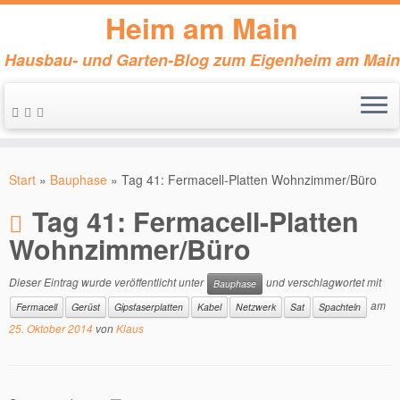
Heim am Main
Hausbau- und Garten-Blog zum Eigenheim am Main
Zum
Inhalt
Start
»
Bauphase
»
Tag 41: Fermacell-Platten Wohnzimmer/Büro
springen
Tag 41: Fermacell-Platten
Wohnzimmer/Büro
Dieser Eintrag wurde veröffentlicht unter
und verschlagwortet mit
Bauphase
am
Fermacell
Gerüst
Gipsfaserplatten
Kabel
Netzwerk
Sat
Spachteln
25. Oktober 2014
von
Klaus