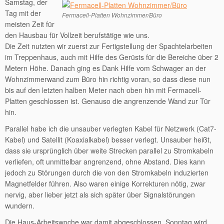
Samstag, der
Tag mit der
Fermacell-Platten Wohnzimmer/Büro
meisten Zeit für
den Hausbau für Vollzeit berufstätige wie uns.
Die Zeit nutzten wir zuerst zur Fertigstellung der Spachtelarbeiten
im Treppenhaus, auch mit Hilfe des Gerüsts für die Bereiche über 2
Metern Höhe. Danach ging es Dank Hilfe vom Schwager an der
Wohnzimmerwand zum Büro hin richtig voran, so dass diese nun
bis auf den letzten halben Meter nach oben hin mit Fermacell-
Platten geschlossen ist. Genauso die angrenzende Wand zur Tür
hin.
Parallel habe ich die unsauber verlegten Kabel für Netzwerk (Cat7-
Kabel) und Satellit (Koaxialkabel) besser verlegt. Unsauber heißt,
dass sie ursprünglich über weite Strecken parallel zu Stromkabeln
verliefen, oft unmittelbar angrenzend, ohne Abstand. Dies kann
jedoch zu Störungen durch die von den Stromkabeln induzierten
Magnetfelder führen. Also waren einige Korrekturen nötig, zwar
nervig, aber lieber jetzt als sich später über Signalstörungen
wundern.
Die Haus-Arbeitswoche war damit abgeschlossen, Sonntag wird