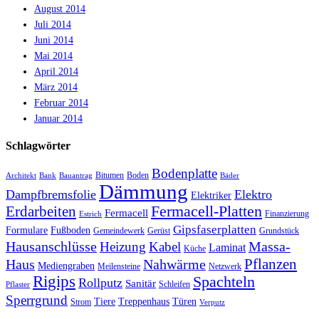
August 2014
Juli 2014
Juni 2014
Mai 2014
April 2014
März 2014
Februar 2014
Januar 2014
Schlagwörter
Bodenplatte
Bitumen
Boden
Architekt
Bank
Bauantrag
Bäder
Dämmung
Dampfbremsfolie
Elektro
Elektriker
Fermacell-Platten
Erdarbeiten
Fermacell
Finanzierung
Estrich
Gipsfaserplatten
Formulare
Fußboden
Gemeindewerk
Gerüst
Grundstück
Hausanschlüsse
Massa-
Heizung
Kabel
Laminat
Küche
Haus
Nahwärme
Pflanzen
Mediengraben
Meilensteine
Netzwerk
Rigips
Spachteln
Rollputz
Sanitär
Schleifen
Pflaster
Sperrgrund
Tiere
Treppenhaus
Türen
Strom
Verputz