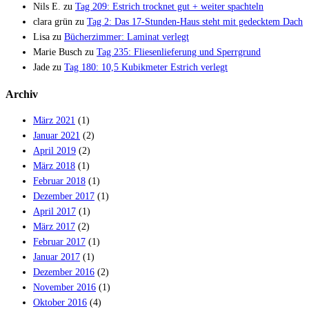
Nils E.
zu
Tag 209: Estrich trocknet gut + weiter spachteln
clara grün
zu
Tag 2: Das 17-Stunden-Haus steht mit gedecktem Dach
Lisa
zu
Bücherzimmer: Laminat verlegt
Marie Busch
zu
Tag 235: Fliesenlieferung und Sperrgrund
Jade
zu
Tag 180: 10,5 Kubikmeter Estrich verlegt
Archiv
März 2021
(1)
Januar 2021
(2)
April 2019
(2)
März 2018
(1)
Februar 2018
(1)
Dezember 2017
(1)
April 2017
(1)
März 2017
(2)
Februar 2017
(1)
Januar 2017
(1)
Dezember 2016
(2)
November 2016
(1)
Oktober 2016
(4)