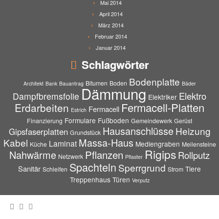
Mai 2014
April 2014
März 2014
Februar 2014
Januar 2014
Schlagwörter
Bodenplatte
Bitumen
Boden
Architekt
Bank
Bauantrag
Bäder
Dämmung
Elektro
Dampfbremsfolie
Elektriker
Fermacell-Platten
Erdarbeiten
Fermacell
Estrich
Formulare
Fußboden
Finanzierung
Gemeindewerk
Gerüst
Hausanschlüsse
Heizung
Gipsfaserplatten
Grundstück
Massa-Haus
Kabel
Laminat
Mediengraben
Küche
Meilensteine
Rigips
Pflanzen
Nahwärme
Rollputz
Netzwerk
Pflaster
Spachteln
Sperrgrund
Sanitär
Tiere
Schleifen
Strom
Treppenhaus
Türen
Verputz