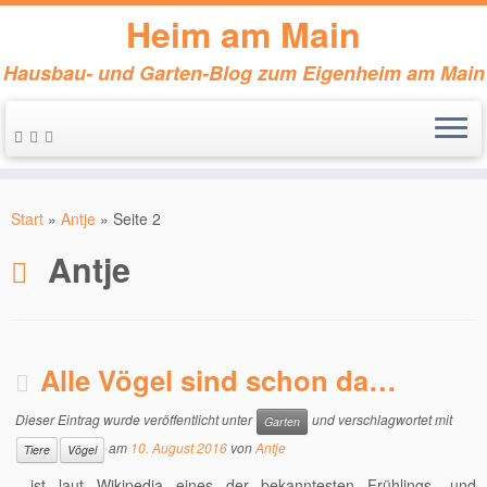
Heim am Main
Hausbau- und Garten-Blog zum Eigenheim am Main
Zum
Inhalt
Start
»
Antje
»
Seite 2
springen
Antje
Alle Vögel sind schon da…
Dieser Eintrag wurde veröffentlicht unter
und verschlagwortet mit
Garten
am
10. August 2016
von
Antje
Tiere
Vögel
…ist laut Wikipedia eines der bekanntesten Frühlings- und