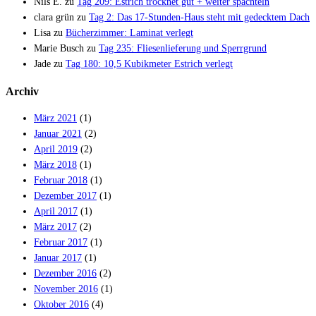
Nils E.
zu
Tag 209: Estrich trocknet gut + weiter spachteln
clara grün
zu
Tag 2: Das 17-Stunden-Haus steht mit gedecktem Dach
Lisa
zu
Bücherzimmer: Laminat verlegt
Marie Busch
zu
Tag 235: Fliesenlieferung und Sperrgrund
Jade
zu
Tag 180: 10,5 Kubikmeter Estrich verlegt
Archiv
März 2021
(1)
Januar 2021
(2)
April 2019
(2)
März 2018
(1)
Februar 2018
(1)
Dezember 2017
(1)
April 2017
(1)
März 2017
(2)
Februar 2017
(1)
Januar 2017
(1)
Dezember 2016
(2)
November 2016
(1)
Oktober 2016
(4)