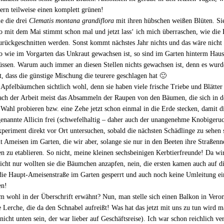
ern teilweise einen komplett grünen!
e die drei
Clematis montana grandiflora
mit ihren hübschen weißen Blüten. Sie
so mit dem Mai stimmt schon mal und jetzt lass‘ ich mich überraschen, wie die 
zurückgeschnitten werden. Sonst kommt nächstes Jahr nichts und das wäre nicht 
wie im Vorgarten das Unkraut gewachsen ist, so sind im Garten hinterm Haus 
üssen. Warum auch immer an diesen Stellen nichts gewachsen ist, denn es wurd
t, dass die günstige Mischung die teurere geschlagen hat 🙂
Apfelbäumchen sichtlich wohl, denn sie haben viele frische Triebe und Blätter 
ch der Arbeit meist das Absammeln der Raupen von den Bäumen, die sich in den
r Wahl probieren bzw. eine Zehe jetzt schon einmal in die Erde stecken, damit 
enannte Allicin frei (schwefelhaltig – daher auch der unangenehme Knobigeruc
eriment direkt vor Ort untersuchen, sobald die nächsten Schädlinge zu sehen 
Ameisen im Garten, die wir aber, solange sie nur in den Beeten ihre Straßenne
hen zu etablieren. So nicht, meine kleinen sechsbeinigen Kerbtierfreunde! Da 
 nur wollten sie die Bäumchen anzapfen, nein, die ersten kamen auch auf die I
 die Haupt-Ameisenstraße im Garten gesperrt und auch noch keine Umleitung ein
en!
 wohl in der Überschrift erwähnt? Nun, man stelle sich einen Balkon in Vero
die Lerche, die da den Schnabel aufreißt! Was hat das jetzt mit uns zu tun wird
nicht unten sein, der war lieber auf Geschäftsreise). Ich war schon reichlich 