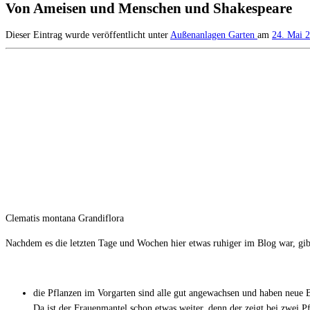
Von Ameisen und Menschen und Shakespeare
Dieser Eintrag wurde veröffentlicht unter
Außenanlagen
Garten
am
24. Mai 
Clematis montana Grandiflora
Nachdem es die letzten Tage und Wochen hier etwas ruhiger im Blog war, gibt e
die Pflanzen im Vorgarten sind alle gut angewachsen und haben neue Bl
Da ist der Frauenmantel schon etwas weiter, denn der zeigt bei zwei P