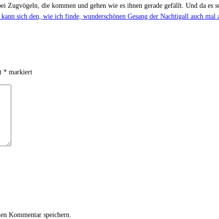
s bei Zugvögeln, die kommen und gehen wie es ihnen gerade gefällt. Und da es s
kann sich den, wie ich finde, wunderschönen Gesang der Nachtigall auch mal 
it
*
markiert
ten Kommentar speichern.