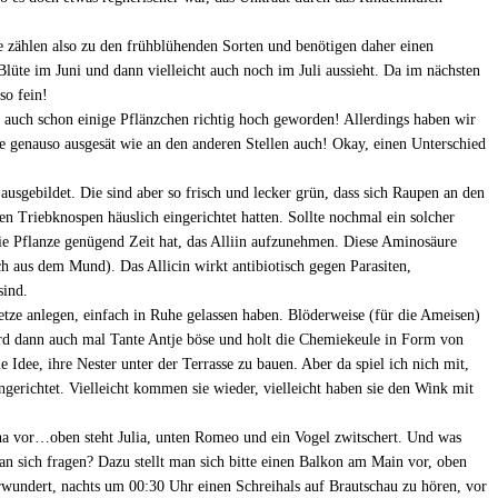
 zählen also zu den frühblühenden Sorten und benötigen daher einen
Blüte im Juni und dann vielleicht auch noch im Juli aussieht. Da im nächsten
so fein!
auch schon einige Pflänzchen richtig hoch geworden! Allerdings haben wir
e genauso ausgesät wie an den anderen Stellen auch! Okay, einen Unterschied
ausgebildet. Die sind aber so frisch und lecker grün, dass sich Raupen an den
 Triebknospen häuslich eingerichtet hatten. Sollte nochmal ein solcher
die Pflanze genügend Zeit hat, das Alliin aufzunehmen. Diese Aminosäure
h aus dem Mund). Das Allicin wirkt antibiotisch gegen Parasiten,
sind.
tze anlegen, einfach in Ruhe gelassen haben. Blöderweise (für die Ameisen)
wird dann auch mal Tante Antje böse und holt die Chemiekeule in Form von
dee, ihre Nester unter der Terrasse zu bauen. Aber da spiel ich nich mit,
gerichtet. Vielleicht kommen sie wieder, vielleicht haben sie den Wink mit
na vor…oben steht Julia, unten Romeo und ein Vogel zwitschert. Und was
 man sich fragen? Dazu stellt man sich bitte einen Balkon am Main vor, oben
verwundert, nachts um 00:30 Uhr einen Schreihals auf Brautschau zu hören, vor