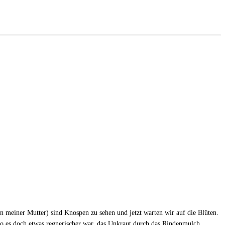
on meiner Mutter) sind Knospen zu sehen und jetzt warten wir auf die Blüten.
 wo es doch etwas regnerischer war, das Unkraut durch das Rindenmulch