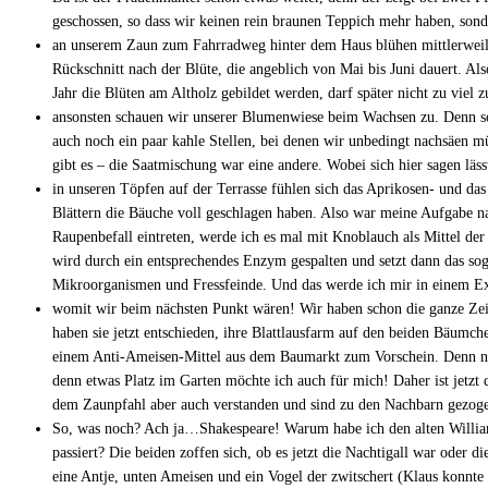
geschossen, so dass wir keinen rein braunen Teppich mehr haben, sond
an unserem Zaun zum Fahrradweg hinter dem Haus blühen mittlerweil
Rückschnitt nach der Blüte, die angeblich von Mai bis Juni dauert. Al
Jahr die Blüten am Altholz gebildet werden, darf später nicht zu viel 
ansonsten schauen wir unserer Blumenwiese beim Wachsen zu. Denn so 
auch noch ein paar kahle Stellen, bei denen wir unbedingt nachsäen m
gibt es – die Saatmischung war eine andere. Wobei sich hier sagen läss
in unseren Töpfen auf der Terrasse fühlen sich das Aprikosen- und das 
Blättern die Bäuche voll geschlagen haben. Also war meine Aufgabe na
Raupenbefall eintreten, werde ich es mal mit Knoblauch als Mittel de
wird durch ein entsprechendes Enzym gespalten und setzt dann das sog
Mikroorganismen und Fressfeinde. Und das werde ich mir in einem Exp
womit wir beim nächsten Punkt wären! Wir haben schon die ganze Zeit 
haben sie jetzt entschieden, ihre Blattlausfarm auf den beiden Bäumc
einem Anti-Ameisen-Mittel aus dem Baumarkt zum Vorschein. Denn nicht
denn etwas Platz im Garten möchte ich auch für mich! Daher ist jetzt
dem Zaunpfahl aber auch verstanden und sind zu den Nachbarn gezog
So, was noch? Ach ja…Shakespeare! Warum habe ich den alten William
passiert? Die beiden zoffen sich, ob es jetzt die Nachtigall war oder 
eine Antje, unten Ameisen und ein Vogel der zwitschert (Klaus konnte 