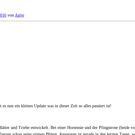
2016
von
Antje
s nun ein kleines Update was in dieser Zeit so alles passiert ist!
ätter und Triebe entwickelt. Bei einer Hortensie und der Pfingstrose (beide v
flanzen schon seine grünen Blüten. Ansonsten ist gerade in den letzten Tagen,