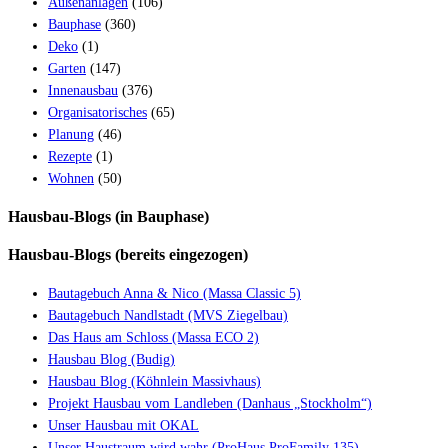
Außenanlagen
(106)
Bauphase
(360)
Deko
(1)
Garten
(147)
Innenausbau
(376)
Organisatorisches
(65)
Planung
(46)
Rezepte
(1)
Wohnen
(50)
Hausbau-Blogs (in Bauphase)
Hausbau-Blogs (bereits eingezogen)
Bautagebuch Anna & Nico (Massa Classic 5)
Bautagebuch Nandlstadt (MVS Ziegelbau)
Das Haus am Schloss (Massa ECO 2)
Hausbau Blog (Budig)
Hausbau Blog (Köhnlein Massivhaus)
Projekt Hausbau vom Landleben (Danhaus „Stockholm“)
Unser Hausbau mit OKAL
Unser Haustraum wird wahr (ProHaus ProFamily 135)