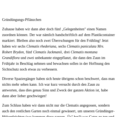
Gründüngungs-Pflänzchen
Zuhause haben wir dann aber doch fünf „Gelegenheiten“ einen Namen
zuordnen können. Der war nämlich handschriftlich auf dem Plastikcontainer
markiert. Bleiben also noch zwei Überrschungen für den Frühling! Jetzt
haben wir sechs
Clematis rhederiana
, sechs
Clematis paniculata Mrs.
Robert Brydon
, fünf
Clematis Jackmanii
, drei
Clematis montana
Grandiflora
und zwei unbekannte eingepflanzt, die dann den Zaun im
Frühjahr in Beschlag nehmen und bewachsen sollen in der Hoffnung den
Sichtschutz noch etwas zu verbessern.
Diverse Spaziergänger haben sich heute übrigens schon beschwert, dass man
nichts mehr sehen kann. Ich war kurz versucht durch den Zaun zu
antworten, dass dies genau Sinn und Zweck der ganzen Aktion ist, habe
dann aber lieber geschwiegen!
Zum Schluss haben wir dann nicht nur die Clematis angegossen, sondern
auch den restlichen Garten noch einmal gewässert, um unseren Gründünger-
Hülsenfrüchten (wo kommen diese ganzen „Üs“ her?) was Gutes zu tun und