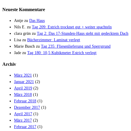
Neueste Kommentare
Antje
zu
Das Haus
Nils E.
zu
Tag 209: Estrich trocknet gut + weiter spachteln
clara grün
zu
Tag 2: Das 17-Stunden-Haus steht mit gedecktem Dach
Lisa
zu
Bücherzimmer: Laminat verlegt
Marie Busch
zu
Tag 235: Fliesenlieferung und Sperrgrund
Jade
zu
Tag 180: 10,5 Kubikmeter Estrich verlegt
Archiv
März 2021
(1)
Januar 2021
(2)
April 2019
(2)
März 2018
(1)
Februar 2018
(1)
Dezember 2017
(1)
April 2017
(1)
März 2017
(2)
Februar 2017
(1)