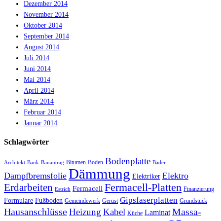
Dezember 2014
November 2014
Oktober 2014
September 2014
August 2014
Juli 2014
Juni 2014
Mai 2014
April 2014
März 2014
Februar 2014
Januar 2014
Schlagwörter
Bodenplatte
Bitumen
Boden
Architekt
Bank
Bauantrag
Bäder
Dämmung
Dampfbremsfolie
Elektro
Elektriker
Fermacell-Platten
Erdarbeiten
Fermacell
Finanzierung
Estrich
Gipsfaserplatten
Formulare
Fußboden
Gemeindewerk
Gerüst
Grundstück
Hausanschlüsse
Massa-
Heizung
Kabel
Laminat
Küche