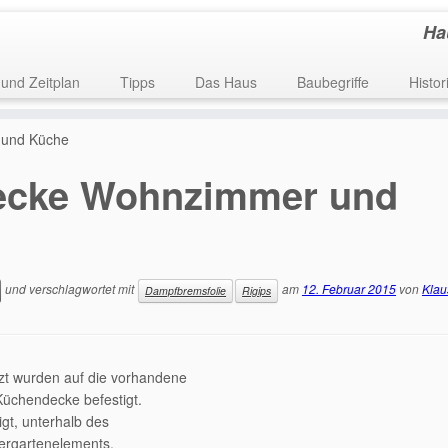
Ha
 und Zeitplan
Tipps
Das Haus
Baubegriffe
Histor
 und Küche
Decke Wohnzimmer und
und verschlagwortet mit
am
12. Februar 2015
von
Klau
Dampfbremsfolie
Rigips
tzt wurden auf die vorhandene
Küchendecke befestigt.
gt, unterhalb des
ergartenelements.