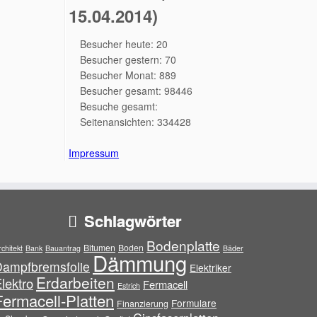
15.04.2014)
Besucher heute: 20
Besucher gestern: 70
Besucher Monat: 889
Besucher gesamt: 98446
Besuche gesamt:
Seitenansichten: 334428
Impressum
Schlagwörter
Bodenplatte
Bitumen
Boden
rchitekt
Bank
Bauantrag
Bäder
Dämmung
Dampfbremsfolie
Elektriker
Erdarbeiten
lektro
Fermacell
Estrich
Fermacell-Platten
Formulare
Finanzierung