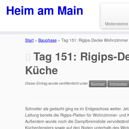
Heim am Main
Meilensteine
Zum
Inhalt
Start
»
Bauphase
»
Tag 151: Rigips-Decke Wohnzimmer
springen
Tag 151: Rigips-
Küche
Dieser Eintrag wurde veröffentlicht unter
Bauphase
Innenausbau
Schneller als gedacht ging es im Erdgeschoss weiter. Je
Lattung bereits die Rigips-Platten für Wohnzimmer- und 
Außerdem wurde noch die Dampfbremsfolie vervollständi
Küchenfensters sowie auf den Boden unterhalb des Wint