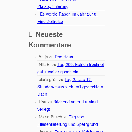
Platzoptimierung
Es werde Rasen im Jahr 2018!
Eine Zeitreise
Neueste
Kommentare
Antje
zu
Das Haus
Nils E.
zu
Tag 209: Estrich trocknet
gut + weiter spachteln
clara grün
zu
Tag 2: Das 17-
Stunden-Haus steht mit gedecktem
Dach
Lisa
zu
Bücherzimmer: Laminat
verlegt
Marie Busch
zu
Tag 235:
Fliesenlieferung und Sperrgrund
Jade
zu
Tag 180: 10,5 Kubikmeter