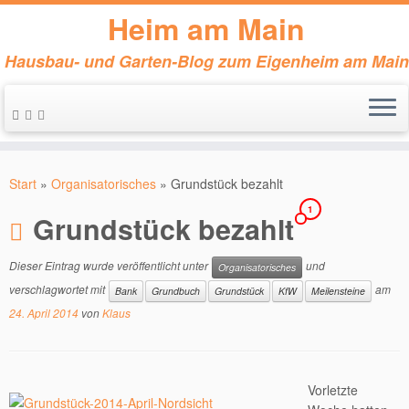
Heim am Main
Hausbau- und Garten-Blog zum Eigenheim am Main
Zum
Inhalt
Start
»
Organisatorisches
»
Grundstück bezahlt
springen
1
Grundstück bezahlt
Dieser Eintrag wurde veröffentlicht unter
und
Organisatorisches
verschlagwortet mit
am
Bank
Grundbuch
Grundstück
KfW
Meilensteine
24. April 2014
von
Klaus
Vorletzte