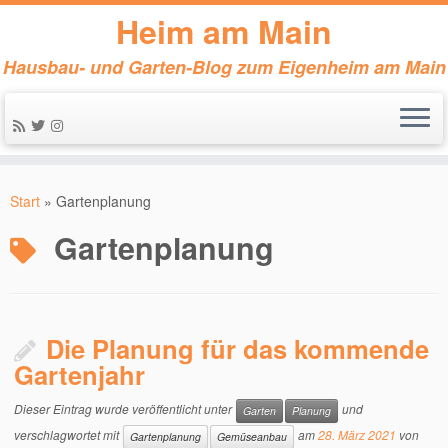
Heim am Main
Hausbau- und Garten-Blog zum Eigenheim am Main
Zum
Inhalt
Start
»
Gartenplanung
springen
Gartenplanung
Die Planung für das kommende
Gartenjahr
Dieser Eintrag wurde veröffentlicht unter
und
Garten
Planung
verschlagwortet mit
am
28. März 2021
von
Gartenplanung
Gemüseanbau