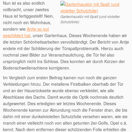
Nun ist es also endlich
vollbracht, unser zweites
Haus ist fertiggestellt! Nein,
Gartenhaustür mit Spalt (und violetter
Schutzfolie)
nicht noch ein Wohnhaus,
sondern wie
Antje so gut
geschildert hat
, unser Gartenhaus. Dieses Wochenende haben wir
die letzten Schönheitsarbeiten vervollständigt. Der Bericht von Antje
endete mit der Schilderung der Türspaltproblematik. Hierzu auch
nochmal zwei Bilder zur Veranschaulichung, die Tür fiel also
ursprünglich nicht ins Schloss. Dies konnten wir durch Kürzen der
Bodenschwellenschiene korrigieren.
Im Vergleich zum ersten Beitrag kamen nun noch die ganzen
Verkleidungen hinzu. Der metallene Firstbalken oberhalb der Tür
und an der Hausrückseite wurde ebenso verkleidet, wie alle
Abschlüsse des Dachs. Damit wurde die Optik nochmals deutlich
aufgewertet. Dies erledigten wir letztes Wochenende. Dieses
Wochenende kamen zur Abrundung noch die Fenster dran, die bis
dahin mit einer dunkelvioletten Schutzfolie versehen waren, wie sie
manch einer vielleicht noch von alten getunten 2er-Golfs, Opel o.ä.
kennt. Nach dem entfernen dieser schützenden Folie erhielten die