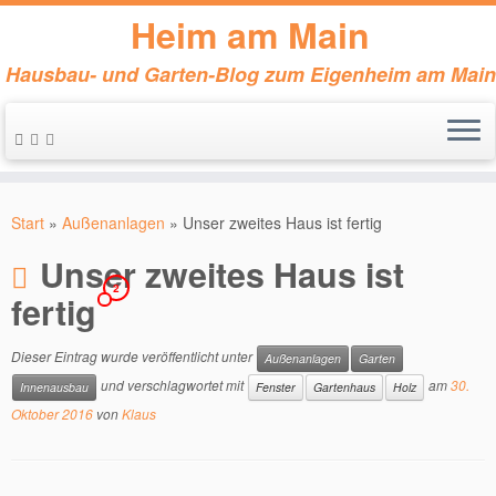
Heim am Main
Hausbau- und Garten-Blog zum Eigenheim am Main
Zum
Inhalt
Start
»
Außenanlagen
»
Unser zweites Haus ist fertig
springen
Unser zweites Haus ist
2
fertig
Dieser Eintrag wurde veröffentlicht unter
Außenanlagen
Garten
und verschlagwortet mit
am
30.
Innenausbau
Fenster
Gartenhaus
Holz
Oktober 2016
von
Klaus