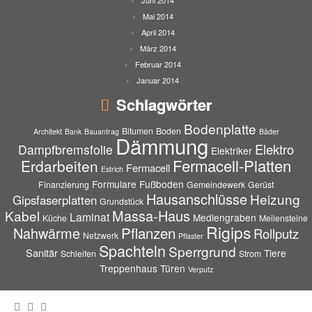
Juni 2014
Mai 2014
April 2014
März 2014
Februar 2014
Januar 2014
Schlagwörter
Bodenplatte
Bitumen
Boden
Architekt
Bank
Bauantrag
Bäder
Dämmung
Elektro
Dampfbremsfolie
Elektriker
Fermacell-Platten
Erdarbeiten
Fermacell
Estrich
Formulare
Fußboden
Finanzierung
Gemeindewerk
Gerüst
Hausanschlüsse
Heizung
Gipsfaserplatten
Grundstück
Massa-Haus
Kabel
Laminat
Mediengraben
Küche
Meilensteine
Rigips
Pflanzen
Nahwärme
Rollputz
Netzwerk
Pflaster
Spachteln
Sperrgrund
Sanitär
Tiere
Schleifen
Strom
Treppenhaus
Türen
Verputz