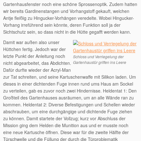
Gartenhausfenster noch eine schöne Sprossenoptik. Zudem hatten
wir bereits Gardinenstangen und Vorhangstoff gekauft, welchen
Antje fleißig zu Hingucker-Vorhängen veredelte. Wobei Hingucker-
Vorhang irreführend sein könnte, deren Funktion soll ja der
Sichtschutz sein, so dass nicht in die Hütte gegafft werden kann.
Damit war außen also unser
Hüttchen fertig. Jedoch war der
letzte Punkt der Anleitung noch
Schloss und Verriegelung der
Gartenhaustür griffen ins Leere
nicht abgearbeitet, das Abdichten.
Dafür durfte wieder der Acryl-Man
zur Tat schreiten, und seine Kartuschenwaffe mit Silikon laden. Um
dieses in einer dichtenden Fuge innen rund ums Haus am Sockel
zu verteilen, gab es zuvor noch zwei Hindernisse. Heldentat 1: Den
Großteil des Gartenhauses ausräumen, um an alle Wände ran zu
kommen. Heldentat 2: Diverse Befestigungen und Schellen wieder
abschrauben, um eine durchgängige und dichtende Fuge ziehen
zu können. Damit startete der Vollzug; kurz vor Abschluss der
Mission ging dem Helden die Munition aus und er musste noch
eine neue Kartusche öffnen. Diese war für die zweite Hälfte der
Türschwelle und die Füllung der durch die Türproblematik