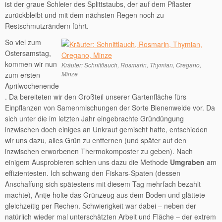
ist der graue Schleier des Splittstaubs, der auf dem Pflaster
zurückbleibt und mit dem nächsten Regen noch zu
Restschmutzrändern führt.
So viel zum
Ostersamstag,
kommen wir nun
Kräuter: Schnittlauch, Rosmarin, Thymian, Oregano,
Minze
zum ersten
Aprilwochenende
. Da bereiteten wir den Großteil unserer Gartenfläche fürs
Einpflanzen von Samenmischungen der Sorte Bienenweide vor. Da
sich unter die im letzten Jahr eingebrachte Gründüngung
inzwischen doch einiges an Unkraut gemischt hatte, entschieden
wir uns dazu, alles Grün zu entfernen (und später auf den
inzwischen erworbenen Thermokomposter zu geben). Nach
einigem Ausprobieren schien uns dazu die Methode
Umgraben
am
effizientesten. Ich schwang den Fiskars-Spaten (dessen
Anschaffung sich spätestens mit diesem Tag mehrfach bezahlt
machte), Antje holte das Grünzeug aus dem Boden und glättete
gleichzeitig per Rechen. Schwierigkeit war dabei – neben der
natürlich wieder mal unterschätzten Arbeit und Fläche – der extrem