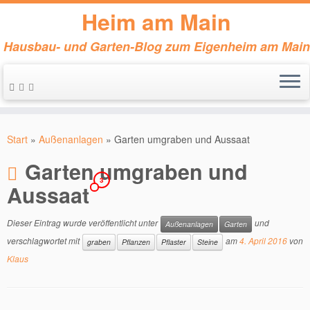
Heim am Main
Hausbau- und Garten-Blog zum Eigenheim am Main
Zum
Inhalt
Start
»
Außenanlagen
»
Garten umgraben und Aussaat
springen
Garten umgraben und
3
Aussaat
Dieser Eintrag wurde veröffentlicht unter
und
Außenanlagen
Garten
verschlagwortet mit
am
4. April 2016
von
graben
Pflanzen
Pflaster
Steine
Klaus