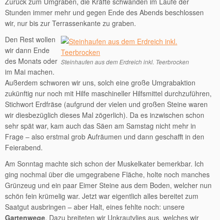
Zurück zum Umgraben, die Kräfte schwanden im Laufe der
Stunden immer mehr und gegen Ende des Abends beschlossen
wir, nur bis zur Terrassenkante zu graben.
Den Rest wollen
wir dann Ende
des Monats oder
Steinhaufen aus dem Erdreich inkl. Teerbrocken
im Mai machen.
Außerdem schworen wir uns, solch eine große Umgrabaktion
zukünftig nur noch mit Hilfe maschineller Hilfsmittel durchzuführen,
Stichwort Erdfräse (aufgrund der vielen und großen Steine waren
wir diesbezüglich dieses Mal zögerlich). Da es inzwischen schon
sehr spät war, kam auch das Säen am Samstag nicht mehr in
Frage – also erstmal grob Aufräumen und dann geschafft in den
Feierabend.
Am Sonntag machte sich schon der Muskelkater bemerkbar. Ich
ging nochmal über die umgegrabene Fläche, holte noch manches
Grünzeug und ein paar Eimer Steine aus dem Boden, welcher nun
schön fein krümelig war. Jetzt war eigentlich alles bereitet zum
Saatgut ausbringen – aber Halt, eines fehlte noch: unsere
Gartenwege
. Dazu breiteten wir Unkrautvlies aus, welches wir