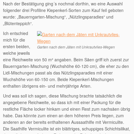
Nach der Bestätigung ging´s nochmal dorthin, wo eine Auswahl
folgender drei Profiline Kiepenkerl-Sorten zum Kauf feil geboten
wurde: „Bauerngarten-Mischung“, „Nützlingsparadies“ und
„Blütenteppich“.
Ich entschied
mich für die
ersten beiden,
Garten nach dem Jäten mit Unkrautvlies-Wegen
welche jeweils
eine Reichweite von 50 m² angaben. Beim Säen griff ich zuerst zur
Bauerngarten-Mischung (Wuchshöhe 60-120 cm), die eher zu den
Lidl-Mischungen passt als das Nützlingsparadies mit einer
Wuchshöhe von 60-150 cm. Beide Kiepenkerl-Mischungen
enthalten übrigens ein- und mehrjährige Arten.
Und was soll ich sagen, diese Mischung brachte tatsächlich die
angegebene Reichweite, so dass ich mit einer Packung für die
restliche Fläche locker hinkam und einen Rest zum nachsäen übrig
habe. Das könnte zum einen an dem höheren Preis liegen, zum
anderen an der bereits enthaltenen Aussaathilfe mit Vermiculite.
Die Saathilfe Vermiculite ist ein blättriges, schuppiges Schichtsilikat,