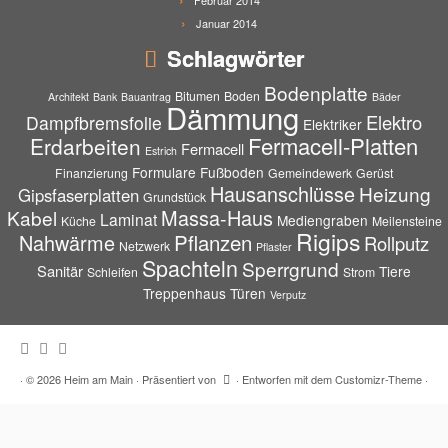
Februar 2014
Januar 2014
Schlagwörter
Bodenplatte
Bitumen
Boden
Architekt
Bank
Bauantrag
Bäder
Dämmung
Elektro
Dampfbremsfolie
Elektriker
Fermacell-Platten
Erdarbeiten
Fermacell
Estrich
Formulare
Fußboden
Finanzierung
Gemeindewerk
Gerüst
Hausanschlüsse
Heizung
Gipsfaserplatten
Grundstück
Massa-Haus
Kabel
Laminat
Mediengraben
Küche
Meilensteine
Rigips
Pflanzen
Nahwärme
Rollputz
Netzwerk
Pflaster
Spachteln
Sperrgrund
Sanitär
Tiere
Schleifen
Strom
Treppenhaus
Türen
Verputz
·
© 2026
Heim am Main
·
Präsentiert von
·
Entworfen mit dem
Customizr-Theme
·