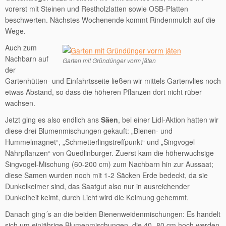
vorerst mit Steinen und Restholzlatten sowie OSB-Platten
beschwerten. Nächstes Wochenende kommt Rindenmulch auf die
Wege.
Auch zum
Nachbarn auf
Garten mit Gründünger vorm jäten
der
Gartenhütten- und Einfahrtsseite ließen wir mittels Gartenvlies noch
etwas Abstand, so dass die höheren Pflanzen dort nicht rüber
wachsen.
Jetzt ging es also endlich ans
Säen
, bei einer Lidl-Aktion hatten wir
diese drei Blumenmischungen gekauft: „Bienen- und
Hummelmagnet“, „Schmetterlingstreffpunkt“ und „Singvogel
Nährpflanzen“ von Quedlinburger. Zuerst kam die höherwuchsige
Singvogel-Mischung (60-200 cm) zum Nachbarn hin zur Aussaat;
diese Samen wurden noch mit 1-2 Säcken Erde bedeckt, da sie
Dunkelkeimer sind, das Saatgut also nur in ausreichender
Dunkelheit keimt, durch Licht wird die Keimung gehemmt.
Danach ging´s an die beiden Bienenweidenmischungen: Es handelt
sich um einjährige Blumenmischungen, die 40 -80 cm hoch werden