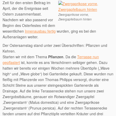
Zeit für den ersten Beitrag im
April, der die Ereignisse seit
Ostern zusammenfasst.
Zwergaprikose vorne,
Zwergapfelbaum hinten
Nachdem wir also passend vor
Beginn des Osterfestes mit dem
wesentlichen
Innenausbau fertig
wurden, ging es bei den
Außenanlagen weiter.
Der Ostersamstag stand unter zwei Überschriften: Pflanzen und
Kehren.
Starten wir mit dem Thema
Pflanzen
. Da die
Terrasse nun
gepflastert
ist, konnte es ans Verschönern selbiger gehen. Dazu
hatten wir bereits vor einigen Wochen mehrere Übertöpfe („Wave
high“ und „Wave globe“) bei Gartenliebe gekauft. Diese wurden nun
fleißig mit Pflanzerde von Thomas Philipps versorgt, drunter eine
Schicht Steine aus unserer steingespickten Gartenerde als
Drainage. Auf die linke Terassenecke stehen nun unsere zwei
Zwergobstbäume, genauer ein Rotwandiger Zwergapfel
‚Zwergenstar®‘ (Malus domestica) und eine Zwergaprikose
‚Zwergenstar®‘ (Prunus persica). Auf der rechten Terassenecke
fanden unsere auf drei Pflanztöpfe verteilten Kräuter und drei