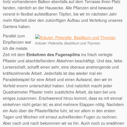
trotz vorhandenem Balkon ebenfalls auf dem Terrasse ihren Platz
fanden, nämlich an der Hausecke. Alle Pflanzen sind bewusst
vorerst in flexibel aufstellbaren Töpfen, bis wir im nächsten Jahr
mehr Klarheit über den zukünftigen Aufbau und Verteilung unseres
Gartens haben.
Parallel zum
Einpflanzen war
Kräuter: Petersilie, Basilikum und Thymian
ich die meiste
Zeit mit dem
Einkehren des Fugensplitts
ins frisch verlegte
Pflaster und abschließendem Abkehren beschäftigt. Und das, liebe
Lerserschaft, schafft einen sehr, eine überaus anstrengende und
kräftezehrende Arbeit. Jedenfalls ist das wieder mal ein
Paradebeispiel für eine Arbeit und einen Aufwand, den wir im
Vorfeld enorm unterschätzt haben. Und natürlich macht jeder
Quadratmeter Pflaster mehr zusätzliche Arbeit, da kam bei uns
einiges zusammen. Erschwerend hinzu kommt, dass es mit einmal
einkehren nicht getan ist; es sind mehrere Etappen nötig. Nachdem
ein Auto über die Pflasterfläche fuhr, ist vor allem in den ersten
Tagen und Wochen mit erneut aufreißenden Fugen zu rechnen.
Aber nach und nach bekommen wir es hin. Auch noch zu erwähnen