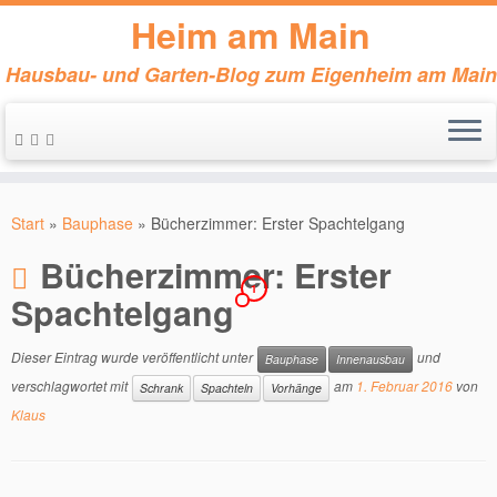
Heim am Main
Hausbau- und Garten-Blog zum Eigenheim am Main
Zum
Inhalt
Start
»
Bauphase
»
Bücherzimmer: Erster Spachtelgang
springen
Bücherzimmer: Erster
1
Spachtelgang
Dieser Eintrag wurde veröffentlicht unter
und
Bauphase
Innenausbau
verschlagwortet mit
am
1. Februar 2016
von
Schrank
Spachteln
Vorhänge
Klaus