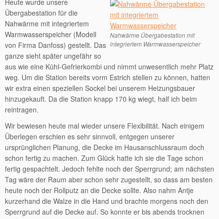
Heute wurde unsere
Übergabestation für die
Nahwärme mit integriertem
Warmwasserspeicher (Modell
Nahwärme Übergabestation mit
integriertem Warmwasserspeicher
von Firma Danfoss) gestellt. Das
ganze sieht später ungefähr so
aus wie eine Kühl-Gefrierkombi und nimmt unwesentlich mehr Platz
weg. Um die Station bereits vorm Estrich stellen zu können, hatten
wir extra einen speziellen Sockel bei unserem Heizungsbauer
hinzugekauft. Da die Station knapp 170 kg wiegt, half ich beim
reintragen.
Wir bewiesen heute mal wieder unsere Flexibilität. Nach einigem
Überlegen erschien es sehr sinnvoll, entgegen unserer
ursprünglichen Planung, die Decke im Hausanschlussraum doch
schon fertig zu machen. Zum Glück hatte ich sie die Tage schon
fertig gespachtelt. Jedoch fehlte noch der Sperrgrund; am nächsten
Tag wäre der Raum aber schon sehr zugestellt, so dass am besten
heute noch der Rollputz an die Decke sollte. Also nahm Antje
kurzerhand die Walze in die Hand und brachte morgens noch den
Sperrgrund auf die Decke auf. So konnte er bis abends trocknen