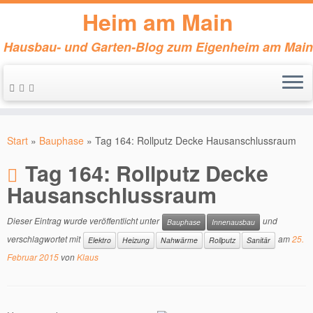
Heim am Main
Hausbau- und Garten-Blog zum Eigenheim am Main
Zum
Inhalt
Start
»
Bauphase
»
Tag 164: Rollputz Decke Hausanschlussraum
springen
Tag 164: Rollputz Decke
Hausanschlussraum
Dieser Eintrag wurde veröffentlicht unter
und
Bauphase
Innenausbau
verschlagwortet mit
am
25.
Elektro
Heizung
Nahwärme
Rollputz
Sanitär
Februar 2015
von
Klaus