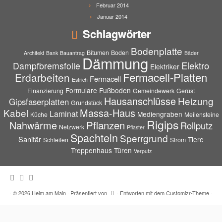
Februar 2014
Januar 2014
Schlagwörter
Bodenplatte
Bitumen
Boden
Architekt
Bank
Bauantrag
Bäder
Dämmung
Elektro
Dampfbremsfolie
Elektriker
Fermacell-Platten
Erdarbeiten
Fermacell
Estrich
Formulare
Fußboden
Finanzierung
Gemeindewerk
Gerüst
Hausanschlüsse
Heizung
Gipsfaserplatten
Grundstück
Massa-Haus
Kabel
Laminat
Mediengraben
Küche
Meilensteine
Rigips
Pflanzen
Nahwärme
Rollputz
Netzwerk
Pflaster
Spachteln
Sperrgrund
Sanitär
Tiere
Schleifen
Strom
Treppenhaus
Türen
Verputz
·
© 2026
Heim am Main
·
Präsentiert von
·
Entworfen mit dem
Customizr-Theme
·