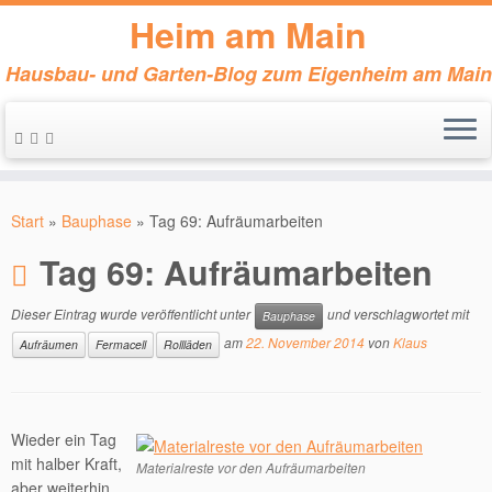
Heim am Main
Hausbau- und Garten-Blog zum Eigenheim am Main
Zum
Inhalt
Start
»
Bauphase
»
Tag 69: Aufräumarbeiten
springen
Tag 69: Aufräumarbeiten
Dieser Eintrag wurde veröffentlicht unter
und verschlagwortet mit
Bauphase
am
22. November 2014
von
Klaus
Aufräumen
Fermacell
Rollläden
Wieder ein Tag
mit halber Kraft,
Materialreste vor den Aufräumarbeiten
aber weiterhin