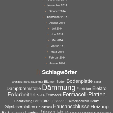
November 2014
Oktober 2014
September 2014
August 2014
Juli 2014
Juni 2014
Mai 2014
April 2014
März 2014
Februar 2014
Januar 2014
Schlagwörter
Bodenplatte
Bitumen
Boden
Architekt
Bank
Bauantrag
Bäder
Dämmung
Elektro
Dampfbremsfolie
Elektriker
Fermacell-Platten
Erdarbeiten
Fermacell
Estrich
Formulare
Fußboden
Finanzierung
Gemeindewerk
Gerüst
Hausanschlüsse
Heizung
Gipsfaserplatten
Grundstück
Massa-Haus
Kabel
Laminat
Mediengraben
Küche
Meilensteine