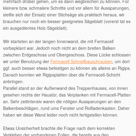
mehrfach drüber gehen, um es dann wegbrechen zu können. Für
kleinere bzw. schmalere Schnitte und vor allem für Aussparungen,
stellte sich der Einsatz einer Stichsäge als praktisch heraus, wir
brauchen nur noch ein besser geeignetes Sägeblatt (vorerst tat es
ein ausgedientes Holz-Sägeblatt).
Wir starteten an der langen Innenwand, die mit Fermacell
vorbepklant war. Jedoch noch nicht an dem breiten Balken
zwischen Erdgeschoss und Obergeschoss. Diese Lücke schlossen
wir unter Benutzung der
Fermacell Schnellbauschrauben
, um dort
ggf. auch besser etwas befestigen zu können als alleine an Rigips.
Danach konnten wir Rigipsplatten über die Fermacell-Schicht
anbringen.
Parallel stand an der Außenwand des Treppenhauses, von innen
gesehen rechts der Haustür, das Verplanken mit Fermacell-Platten
an. Sehr zeitintensiv waren die nötigen Aussparungen an den
Balkenbeschlägen, rund ums Fenster und Rollladenkasten. Daher
haben wir diese Wand leider noch nicht fertigstellen können.
Etwas Unsicherheit brachte die Frage nach dem korrekten
Verkleben der vorhandenen Folien, die bereits aus den