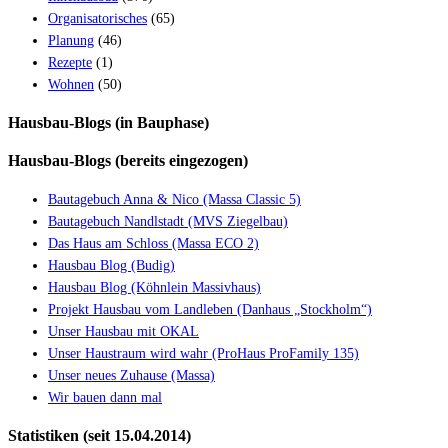
Organisatorisches
(65)
Planung
(46)
Rezepte
(1)
Wohnen
(50)
Hausbau-Blogs (in Bauphase)
Hausbau-Blogs (bereits eingezogen)
Bautagebuch Anna & Nico (Massa Classic 5)
Bautagebuch Nandlstadt (MVS Ziegelbau)
Das Haus am Schloss (Massa ECO 2)
Hausbau Blog (Budig)
Hausbau Blog (Köhnlein Massivhaus)
Projekt Hausbau vom Landleben (Danhaus „Stockholm“)
Unser Hausbau mit OKAL
Unser Haustraum wird wahr (ProHaus ProFamily 135)
Unser neues Zuhause (Massa)
Wir bauen dann mal
Statistiken (seit 15.04.2014)