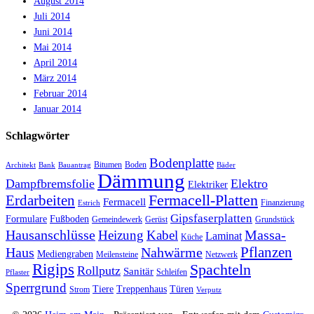
August 2014
Juli 2014
Juni 2014
Mai 2014
April 2014
März 2014
Februar 2014
Januar 2014
Schlagwörter
Bodenplatte
Bitumen
Boden
Architekt
Bank
Bauantrag
Bäder
Dämmung
Dampfbremsfolie
Elektro
Elektriker
Fermacell-Platten
Erdarbeiten
Fermacell
Finanzierung
Estrich
Gipsfaserplatten
Formulare
Fußboden
Gemeindewerk
Gerüst
Grundstück
Hausanschlüsse
Massa-
Heizung
Kabel
Laminat
Küche
Haus
Nahwärme
Pflanzen
Mediengraben
Meilensteine
Netzwerk
Rigips
Spachteln
Rollputz
Sanitär
Schleifen
Pflaster
Sperrgrund
Tiere
Treppenhaus
Türen
Strom
Verputz