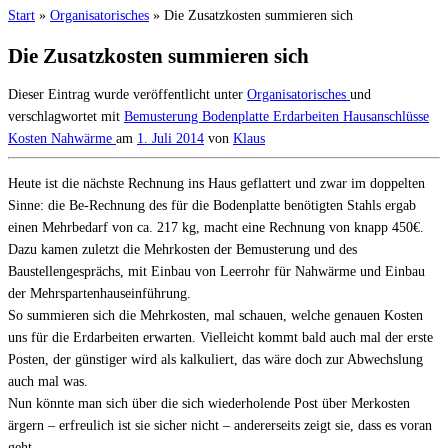
Start
»
Organisatorisches
»
Die Zusatzkosten summieren sich
Die Zusatzkosten summieren sich
Dieser Eintrag wurde veröffentlicht unter
Organisatorisches
und
verschlagwortet mit
Bemusterung
Bodenplatte
Erdarbeiten
Hausanschlüsse
Kosten
Nahwärme
am
1. Juli 2014
von
Klaus
Heute ist die nächste Rechnung ins Haus geflattert und zwar im doppelten
Sinne: die Be-Rechnung des für die Bodenplatte benötigten Stahls ergab
einen Mehrbedarf von ca. 217 kg, macht eine Rechnung von knapp 450€.
Dazu kamen zuletzt die Mehrkosten der Bemusterung und des
Baustellengesprächs, mit Einbau von Leerrohr für Nahwärme und Einbau
der Mehrspartenhauseinführung.
So summieren sich die Mehrkosten, mal schauen, welche genauen Kosten
uns für die Erdarbeiten erwarten. Vielleicht kommt bald auch mal der erste
Posten, der günstiger wird als kalkuliert, das wäre doch zur Abwechslung
auch mal was.
Nun könnte man sich über die sich wiederholende Post über Merkosten
ärgern – erfreulich ist sie sicher nicht – andererseits zeigt sie, dass es voran
geht…