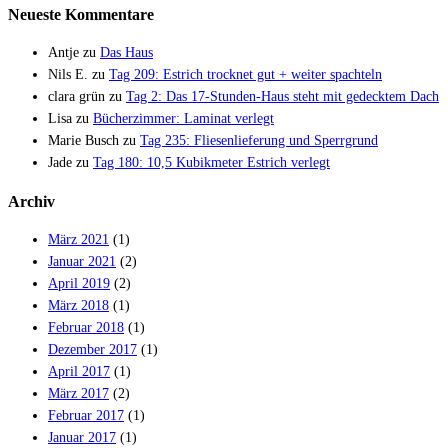
Neueste Kommentare
Antje
zu
Das Haus
Nils E.
zu
Tag 209: Estrich trocknet gut + weiter spachteln
clara grün
zu
Tag 2: Das 17-Stunden-Haus steht mit gedecktem Dach
Lisa
zu
Bücherzimmer: Laminat verlegt
Marie Busch
zu
Tag 235: Fliesenlieferung und Sperrgrund
Jade
zu
Tag 180: 10,5 Kubikmeter Estrich verlegt
Archiv
März 2021
(1)
Januar 2021
(2)
April 2019
(2)
März 2018
(1)
Februar 2018
(1)
Dezember 2017
(1)
April 2017
(1)
März 2017
(2)
Februar 2017
(1)
Januar 2017
(1)