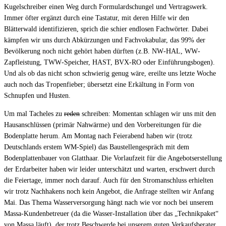
Kugelschreiber einen Weg durch Formulardschungel und Vertragswerk.
Immer öfter ergänzt durch eine Tastatur, mit deren Hilfe wir den
Blätterwald identifizieren, sprich die schier endlosen Fachwörter. Dabei
kämpfen wir uns durch Abkürzungen und Fachvokabular, das 99% der
Bevölkerung noch nicht gehört haben dürften (z.B. NW‐HAL, WW‐
Zapfleistung, TWW‐Speicher, HAST, BVX‐RO oder Einführungsbogen).
Und als ob das nicht schon schwierig genug wäre, ereilte uns letzte Woche
auch noch das Tropenfieber; übersetzt eine Erkältung in Form von
Schnupfen und Husten.
Um mal Tacheles zu
reden
schreiben: Momentan schlagen wir uns mit den
Hausanschlüssen (primär Nahwärme) und den Vorbereitungen für die
Bodenplatte herum. Am Montag nach Feierabend haben wir (trotz
Deutschlands erstem WM-Spiel) das Baustellengespräch mit dem
Bodenplattenbauer von Glatthaar. Die Vorlaufzeit für die Angebotserstellung
der Erdarbeiter haben wir leider unterschätzt und warten, erschwert durch
die Feiertage, immer noch darauf. Auch für den Stromanschluss erhielten
wir trotz Nachhakens noch kein Angebot, die Anfrage stellten wir Anfang
Mai. Das Thema Wasserversorgung hängt nach wie vor noch bei unserem
Massa-Kundenbetreuer (da die Wasser-Installation über das „Technikpaket“
von Massa läuft), der trotz Beschwerde bei unserem guten Verkaufsberater