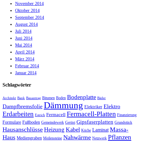
November 2014
Oktober 2014
September 2014
August 2014
Juli 2014
Juni 2014
Mai 2014
April 2014
März 2014
Februar 2014
Januar 2014
Schlagwörter
Bodenplatte
Bitumen
Boden
Architekt
Bank
Bauantrag
Bäder
Dämmung
Dampfbremsfolie
Elektro
Elektriker
Fermacell-Platten
Erdarbeiten
Fermacell
Finanzierung
Estrich
Gipsfaserplatten
Formulare
Fußboden
Gemeindewerk
Gerüst
Grundstück
Hausanschlüsse
Massa-
Heizung
Kabel
Laminat
Küche
Haus
Nahwärme
Pflanzen
Mediengraben
Meilensteine
Netzwerk